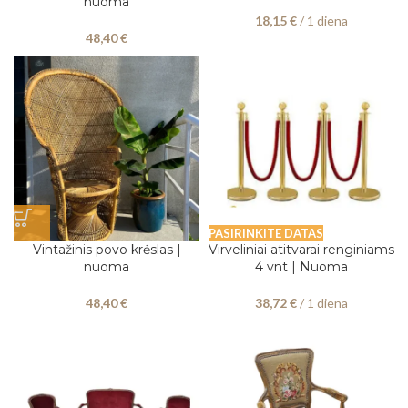
nuoma
18,15
€
/ 1 diena
48,40
€
PASIRINKITE DATAS
Vintažinis povo krėslas |
Virveliniai atitvarai renginiams
nuoma
4 vnt | Nuoma
48,40
€
38,72
€
/ 1 diena