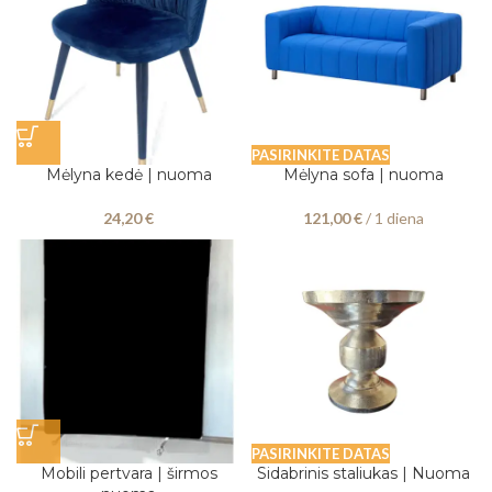
PASIRINKITE DATAS
Mėlyna kedė | nuoma
Mėlyna sofa | nuoma
24,20
€
121,00
€
/ 1 diena
PASIRINKITE DATAS
Mobili pertvara | širmos
Sidabrinis staliukas | Nuoma