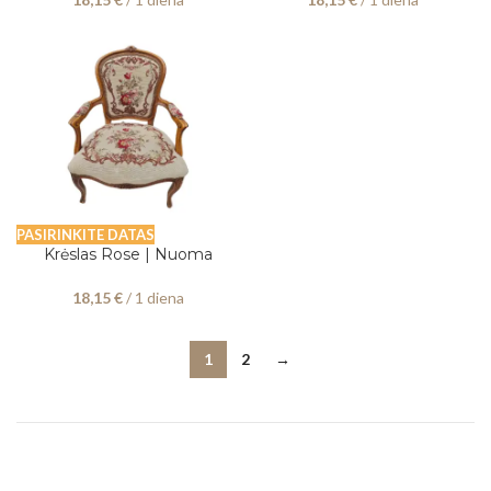
PASIRINKITE DATAS
Krėslas Rose | Nuoma
18,15
€
/ 1 diena
1
2
→