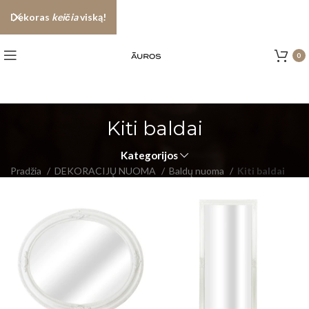
Dekoras
keičia
viską!
0
Kiti baldai
Kategorijos
Pradžia
DEKORACIJŲ NUOMA
Baldų nuoma
Kiti baldai