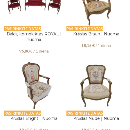
PASIRINKITE DATAS
PASIRINKITE DATAS
Baldų komplektas ROYAL |
Krėslas Braun | Nuoma
nuoma
18,15
€
/ 1 diena
96,80
€
/ 1 diena
PASIRINKITE DATAS
PASIRINKITE DATAS
Krėslas Bright | Nuoma
Krėslas Nude | Nuoma
18,15
€
/ 1 diena
18,15
€
/ 1 diena