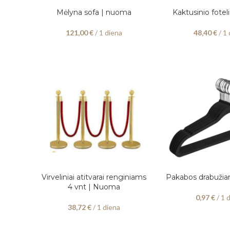
Mėlyna sofa | nuoma
Kaktusinio fote
PASIRINKITE DATAS
PASIRINKITE DATAS
121,00
€
/ 1 diena
48,40
€
/ 1 
Virveliniai atitvarai renginiams
Pakabos drabuži
PASIRINKITE DATAS
PASIRINKITE DATAS
4 vnt | Nuoma
0,97
€
/ 1 
38,72
€
/ 1 diena