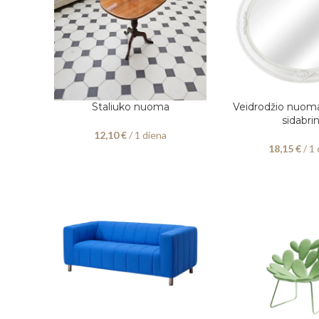
Staliuko nuoma
Veidrodžio nuom
PASIRINKITE DATAS
PASIRINKITE DATAS
sidabrin
12,10
€
/ 1 diena
18,15
€
/ 1 