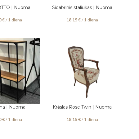
 OTTO | Nuoma
Sidabrinis staliukas | Nuoma
 DATAS
PASIRINKITE DATAS
0
€
/ 1 diena
18,15
€
/ 1 diena
na | Nuoma
Krėslas Rose Twin | Nuoma
 DATAS
PASIRINKITE DATAS
0
€
/ 1 diena
18,15
€
/ 1 diena