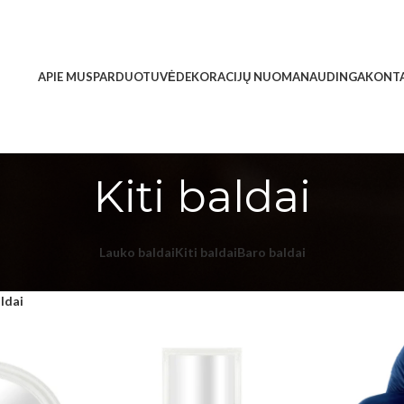
APIE MUS
PARDUOTUVĖ
DEKORACIJŲ NUOMA
NAUDINGA
KONTA
Kiti baldai
Lauko baldai
Kiti baldai
Baro baldai
aldai