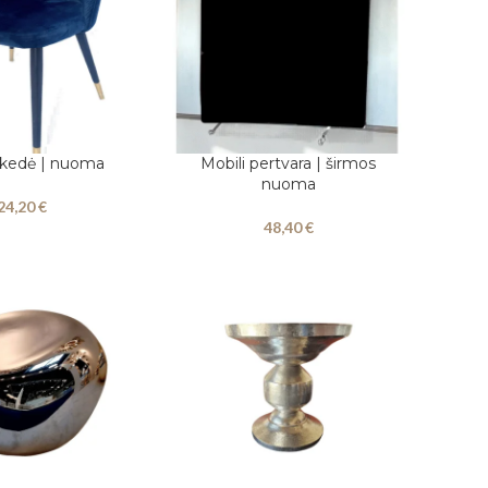
 kedė | nuoma
Mobili pertvara | širmos
Į KREPŠELĮ
nuoma
24,20
€
48,40
€