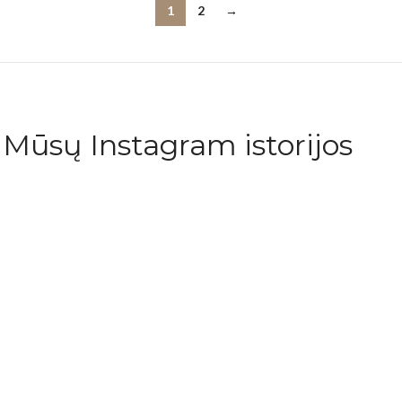
1
2
→
Mūsų Instagram istorijos