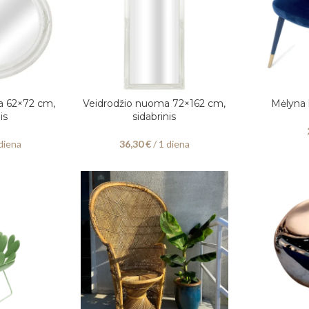
a 62×72 cm,
Veidrodžio nuoma 72×162 cm,
Mėlyna
PASIRINKITE DATAS
Į KREPŠELĮ
is
sidabrinis
diena
36,30
€
/ 1 diena