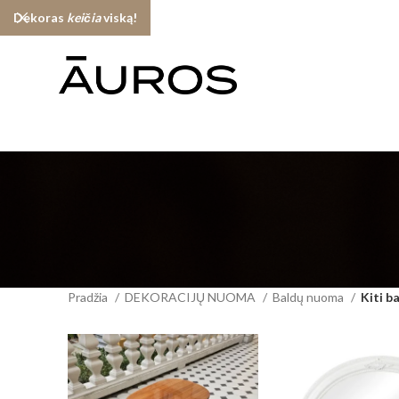
Dekoras
keičia
viską!
Pradžia
DEKORACIJŲ NUOMA
Baldų nuoma
Kiti b