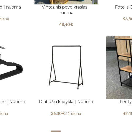
lio | nuoma
Vintažinis povo krėslas |
Fotelis
Į KREPŠELĮ
PASIRINKITE
nuoma
diena
96,8
48,40
€
ams | Nuoma
Drabužių kabykla | Nuoma
Lenty
PASIRINKITE DATAS
PASIRINKITE
diena
36,30
€
/ 1 diena
48,4