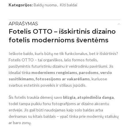
Kategorijos:
Baldų nuoma
,
Kiti baldai
APRAŠYMAS
Fotelis OTTO – išskirtinis dizaino
fotelis modernioms šventėms
Ieškote baldo, kuris būtų ne tik funkcionalus, bet ir išskirtinis?
Fotelis OTTO – tai organiškos, lašo formos fotelis,
pasižymintis futuristiniu dizainu ir veidrodiniu paviršiumi. Jis
idealiai tinka
moderniems renginiams, parodoms, verslo
susitikimams, fotosesijoms ar vakarėliams
, kuriuose
svarbus estetinis poveikis ir stiliaus įspūdis.
Šis fotelis traukia dėmesį savo
blizgia, atspindinčia danga
,
todėl tampa puikiu fonu fotografijoms ar dizaino akcentu
erdvėje. Jis gali būti naudojamas kaip solo baldas arba
derinamas su kitais baldais – ypač tinka prie modernių staliukų
ar baro zonų.