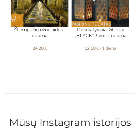
PASIRINKITE DATAS
PAS
Lempučių užuolaidos
Dekoratyviniai žibintai
D
nuoma
„BLACK” 3 vnt. | nuoma
„G
24,20
€
12,10
€
/ 1 diena
Mūsų Instagram istorijos