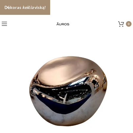
Dekoras
keičia
viską!
0