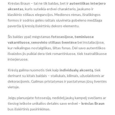
Krėslas Braun – tai ne tik baldas, bet ir
autentiškas interjero
akcentas
, kuris suteikia erdvei charakterio, jaukumo ir
klasikinio stiliaus elegancijos. Medienos rėmas, išraiškingos
formos ir sodrios gėlės raštais siuvinėta gobeleno medžiaga
paverčia šį krėslą išskirtiniu dekoro elementu.
Šis baldas ypač mėgstamas
fotosesijose, teminiuose
vakarėliuose, senovinio stiliaus šventėse
bei instaliacijose,
kur reikalingas nostalgiškas, šiltas fonas. Dėl savo autentiškos
išvaizdos jis puikiai dera tiek romantiniuose, tiek teatrališkuose
interjeruose.
Krėslą galima nuomotis tiek kaip
individualų akcentą
, tiek
derinant su kitais baldais – staliukais, kilimais, užuolaidomis ar
dekoracijomis. Galimas pristatymas ir pastatymas jūsų šventės
vietoje.
Jeigu planuojate fotosesiją, nedidelį jaukų kampelį svečiams ar
tiesiog ieškote unikalios detalės savo erdvei –
krėslas Braun
bus išskirtinis pasirinkimas.