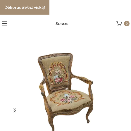
Dekoras
keičia
viską!
0