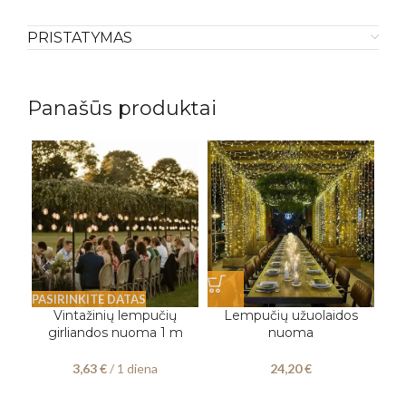
PRISTATYMAS
Panašūs produktai
PASIRINKITE DATAS
PAS
Vintažinių lempučių
Lempučių užuolaidos
D
girliandos nuoma 1 m
nuoma
„G
3,63
€
/ 1 diena
24,20
€