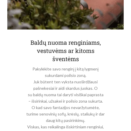
kalėdinėmis šviesomis.
Kontaktuokime
Baldų nuoma
Baldų nuoma renginiams,
Kurkite jaukias,
vestuvėms ar kitoms
komfortiškas ir stilingas
šventėms
renginio erdves.
Pakylėkite savo renginį į kitą lygmenį
Asortimentas
sukurdami poilsio zoną.
Juk būtent ten vyksta nuoširdžiausi
pašnekesiai ir aidi skardus juokas. O
su baldų nuoma tai daryti visiškai paprasta
– išsirinkai, užsakei ir poilsio zona sukurta.
O kad savo fantazijos nevaržytumėte,
turime senovinių sofų, krėslų, staliukų ir dar
daug kitų pasirinkimų.
Viskas, kas reikalinga išskirtiniam renginiui,