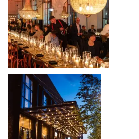
partneris kiekviename
renginyje, šventėje,
vestuvėse.
Pasitelkiant
dekoracijas, padedame
verslams kurti savo
erdvės ar renginio
išskirtinumą.
DEKORACIJŲ
NUOMA
Parodų stendų
ir renginių
dekoravimas
Kuriame elegantiškas ir
skoningas erdves
parodoms,
konferencijoms ir
renginiams. Visi
techniniai sprendimai: