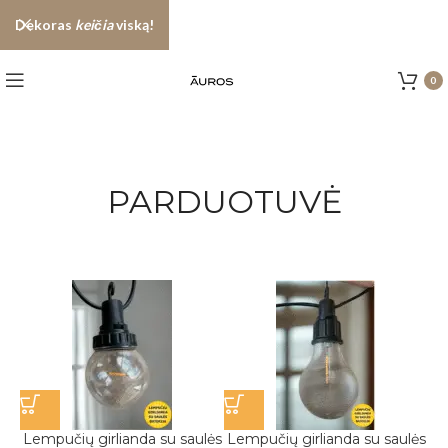
Dekoras
keičia
viską!
0
PARDUOTUVĖ
Lempučių girlianda su saulės
Lempučių girlianda su saulės