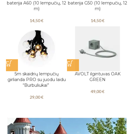
baterija A60 (10 lempučių, 12
baterija G50 (10 lempučių, 12
m)
m)
14,50
€
14,50
€
5m skaidrių lempučių
AVOLT ilgintuvas OAK
girlianda PRO su juodu laidu
GREEN
“Burbuliukai”
49,00
€
29,00
€