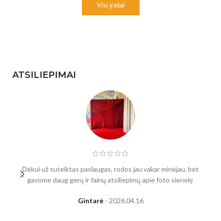
Visi įrašai
ATSILIEPIMAI
Dėkui už suteiktas paslaugas, rodos jau vakar minėjau, bet
gavome daug gerų ir fainų atsiliepimų apie foto sienelę
Gintarė
2026.04.16