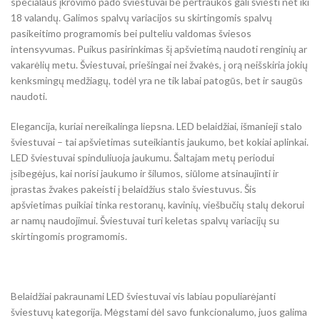
specialaus įkrovimo pado šviestuvai be pertraukos gali šviesti net iki
18 valandų. Galimos spalvų variacijos su skirtingomis spalvų
pasikeitimo programomis bei pulteliu valdomas šviesos
intensyvumas. Puikus pasirinkimas šį apšvietimą naudoti renginių ar
vakarėlių metu. Šviestuvai, priešingai nei žvakės, į orą neišskiria jokių
kenksmingų medžiagų, todėl yra ne tik labai patogūs, bet ir saugūs
naudoti.
Elegancija, kuriai nereikalinga liepsna. LED belaidžiai, išmanieji stalo
šviestuvai – tai apšvietimas suteikiantis jaukumo, bet kokiai aplinkai.
LED šviestuvai spinduliuoja jaukumu. Šaltajam metų periodui
įsibegėjus, kai norisi jaukumo ir šilumos, siūlome atsinaujinti ir
įprastas žvakes pakeisti į belaidžius stalo šviestuvus. Šis
apšvietimas puikiai tinka restoranų, kavinių, viešbučių stalų dekorui
ar namų naudojimui. Šviestuvai turi keletas spalvų variacijų su
skirtingomis programomis.
Belaidžiai pakraunami LED šviestuvai vis labiau populiarėjanti
šviestuvų kategorija. Mėgstami dėl savo funkcionalumo, juos galima