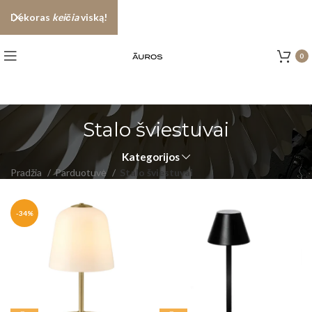
Dekoras
keičia
viską!
0
Stalo šviestuvai
Kategorijos
Pradžia
Parduotuvė
Stalo šviestuvai
-34%