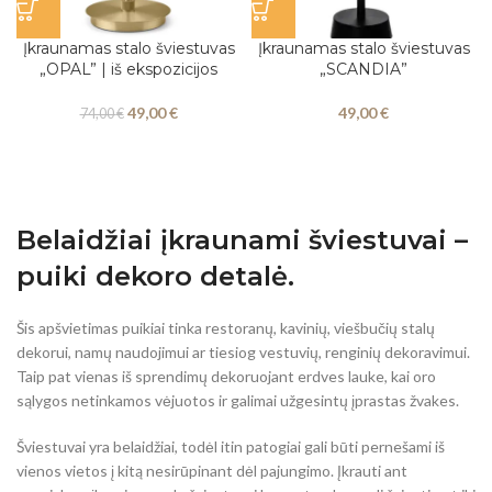
Įkraunamas stalo šviestuvas
Įkraunamas stalo šviestuvas
„OPAL” | iš ekspozicijos
„SCANDIA”
49,00
€
49,00
€
74,00
€
Belaidžiai įkraunami šviestuvai –
puiki dekoro detalė.
Šis apšvietimas puikiai tinka restoranų, kavinių, viešbučių stalų
dekorui, namų naudojimui ar tiesiog vestuvių, renginių dekoravimui.
Taip pat vienas iš sprendimų dekoruojant erdves lauke, kai oro
sąlygos netinkamos vėjuotos ir galimai užgesintų įprastas žvakes.
Šviestuvai yra belaidžiai, todėl itin patogiai gali būti pernešami iš
vienos vietos į kitą nesirūpinant dėl pajungimo. Įkrauti ant