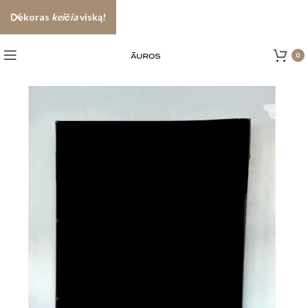
Dekoras
keičia
viską!
0