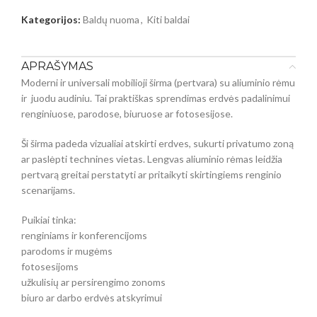
Kategorijos:
Baldų nuoma
,
Kiti baldai
APRAŠYMAS
Moderni ir universali mobilioji širma (pertvara) su aliuminio rėmu
ir juodu audiniu. Tai praktiškas sprendimas erdvės padalinimui
renginiuose, parodose, biuruose ar fotosesijose.
Ši širma padeda vizualiai atskirti erdves, sukurti privatumo zoną
ar paslėpti technines vietas. Lengvas aliuminio rėmas leidžia
pertvarą greitai perstatyti ar pritaikyti skirtingiems renginio
scenarijams.
Puikiai tinka:
renginiams ir konferencijoms
parodoms ir mugėms
fotosesijoms
užkulisių ar persirengimo zonoms
biuro ar darbo erdvės atskyrimui