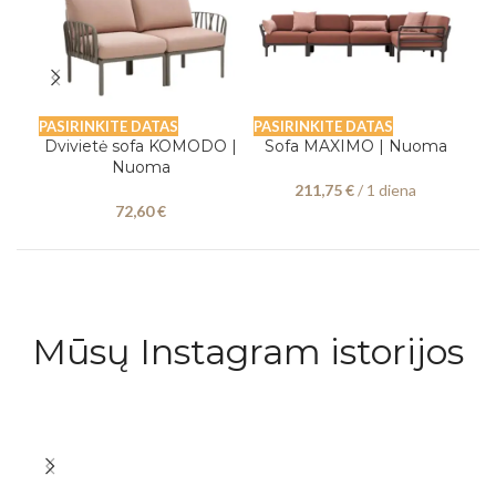
PASIRINKITE DATAS
PASIRINKITE DATAS
PAS
Dvivietė sofa KOMODO |
Sofa MAXIMO | Nuoma
Nuoma
ren
211,75
€
/ 1 diena
72,60
€
Mūsų Instagram istorijos