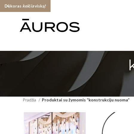
Dekoras
keičia
viską!
Pradžia
Produktai su žymomis “konstrukciju nuoma”