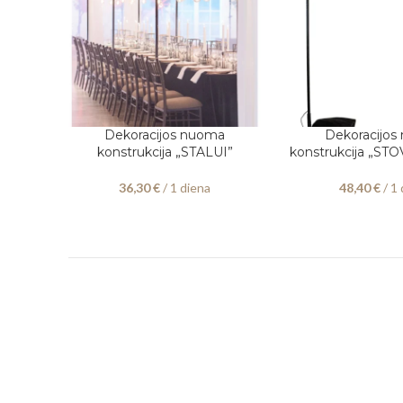
Dekoracijos nuoma
Dekoracijos
PASIRINKITE DATAS
PASIRINKITE DATAS
konstrukcija „STALUI”
konstrukcija „ST
36,30
€
/ 1 diena
48,40
€
/ 1 