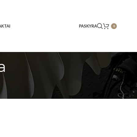
KTAI
PASKYRA
0
a