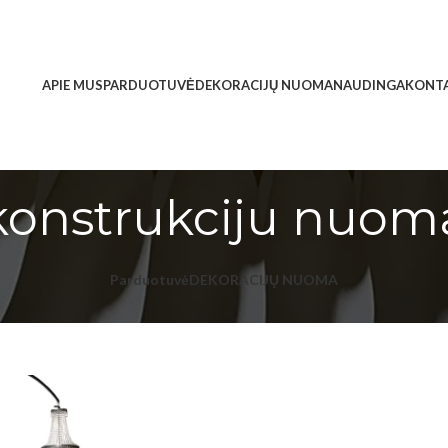
APIE MUS
PARDUOTUVĖ
DEKORACIJŲ NUOMA
NAUDINGA
KONTA
konstrukciju nuom
Parduotuvė
DEKORACIJŲ NUOMA