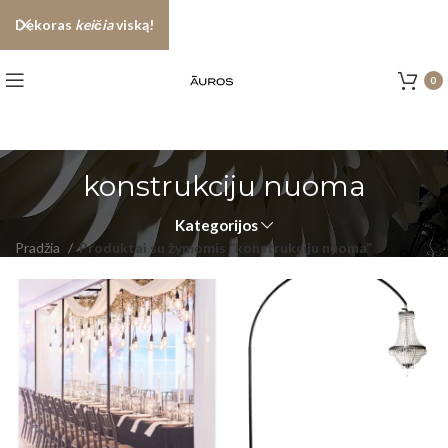
Dekoras
keičia
viską!
0
konstrukciju nuoma
Kategorijos
Pradžia
Produktai su žymomis “konstrukciju nuoma”