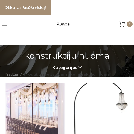
Dekoras
keičia
viską!
0
konstrukciju nuoma
Kategorijos
Pradžia
Produktai su žymomis “konstrukciju nuoma”