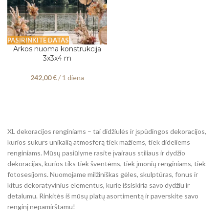
PASIRINKITE DATAS
Arkos nuoma konstrukcija
3x3x4 m
242,00
€
/ 1 diena
XL dekoracijos renginiams – tai didžiulės ir įspūdingos dekoracijos,
kurios sukurs unikalią atmosferą tiek mažiems, tiek dideliems
renginiams. Mūsų pasiūlyme rasite įvairaus stiliaus ir dydžio
dekoracijas, kurios tiks tiek šventėms, tiek įmonių renginiams, tiek
fotosesijoms. Nuomojame milžiniškas gėles, skulptūras, fonus ir
kitus dekoratyvinius elementus, kurie išsiskiria savo dydžiu ir
detalumu. Rinkitės iš mūsų platų asortimentą ir paverskite savo
renginį nepamirštamu!