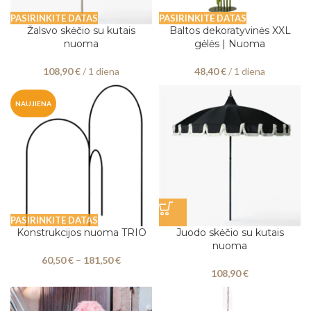
PASIRINKITE DATAS
PASIRINKITE DATAS
Žalsvo skėčio su kutais
Baltos dekoratyvinės XXL
nuoma
gėlės | Nuoma
108,90
€
/ 1 diena
48,40
€
/ 1 diena
NAUJIENA
PASIRINKITE DATAS
Konstrukcijos nuoma TRIO
Juodo skėčio su kutais
nuoma
60,50
€
–
181,50
€
108,90
€