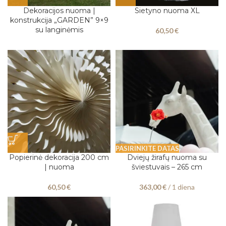
Dekoracijos nuoma |
Sietyno nuoma XL
konstrukcija „GARDEN” 9×9
su langinėmis
60,50
€
PASIRINKITE DATAS
Popierinė dekoracija 200 cm
Dviejų žirafų nuoma su
| nuoma
šviestuvais – 265 cm
60,50
€
363,00
€
/ 1 diena