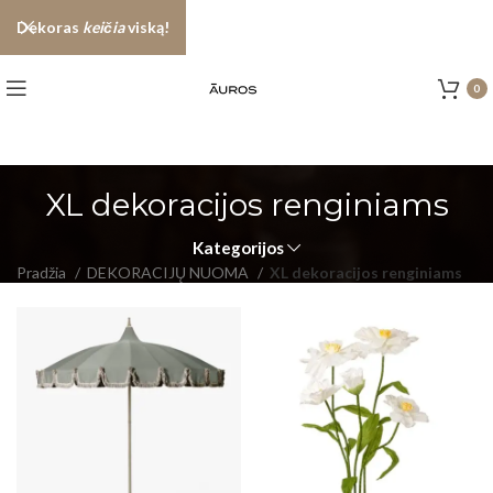
Dekoras
keičia
viską!
0
XL dekoracijos renginiams
Kategorijos
Pradžia
DEKORACIJŲ NUOMA
XL dekoracijos renginiams