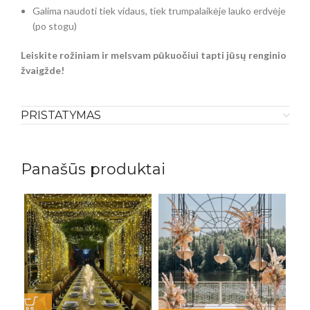
Galima naudoti tiek vidaus, tiek trumpalaikėje lauko erdvėje
(po stogu)
Leiskite rožiniam ir melsvam pūkuočiui tapti jūsų renginio
žvaigžde!
PRISTATYMAS
Panašūs produktai
PAS
Bel