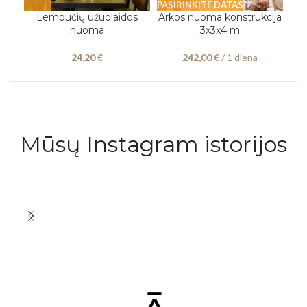
PASIRINKITE DATAS
Lempučių užuolaidos
Arkos nuoma konstrukcija
nuoma
3x3x4 m
24,20
€
242,00
€
/ 1 diena
Mūsų Instagram istorijos