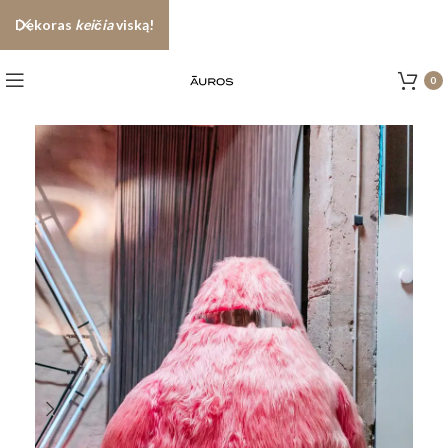
Dekoras
keičia
viską!
0