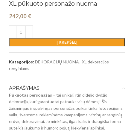
XL pūkuoto personažo nuoma
242,00
€
Į KREPŠELĮ
Kategorijos:
DEKORACIJŲ NUOMA
,
XL dekoracijos
renginiams
APRAŠYMAS
Pūkuotas personažas
– tai unikali, itin didelio dydžio
dekoracija, kuri garantuotai patrauks visų dėmesį! Šis
žaismingas ir spalvingas personažas puikiai tinka fotosesijoms,
vaikų šventėms, reklaminėms kampanijoms, vitrinų ar renginių
erdvių dekoravimui. Jo minkštas, ilgas kailis ir draugiška forma
suteikia jaukumo ir humoro pojūtį kiekvienai aplinkai.