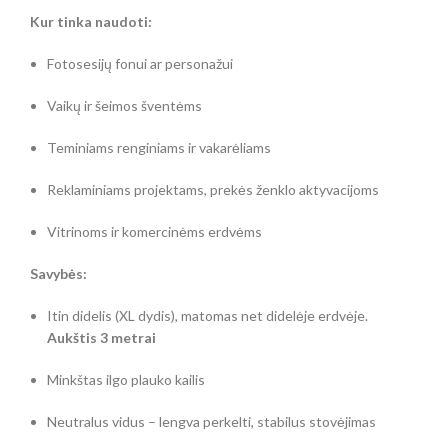
Kur tinka naudoti:
Fotosesijų fonui ar personažui
Vaikų ir šeimos šventėms
Teminiams renginiams ir vakarėliams
Reklaminiams projektams, prekės ženklo aktyvacijoms
Vitrinoms ir komercinėms erdvėms
Savybės:
Itin didelis (XL dydis), matomas net didelėje erdvėje.
Aukštis 3 metrai
Minkštas ilgo plauko kailis
Neutralus vidus – lengva perkelti, stabilus stovėjimas