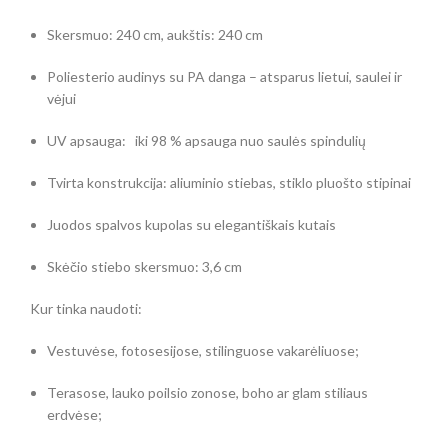
Skersmuo: 240 cm, aukštis: 240 cm
Poliesterio audinys su PA danga – atsparus lietui, saulei ir
vėjui
UV apsauga: iki 98 % apsauga nuo saulės spindulių
Tvirta konstrukcija: aliuminio stiebas, stiklo pluošto stipinai
Juodos spalvos kupolas su elegantiškais kutais
Skėčio stiebo skersmuo: 3,6 cm
Kur tinka naudoti:
Vestuvėse, fotosesijose, stilinguose vakarėliuose;
Terasose, lauko poilsio zonose, boho ar glam stiliaus
erdvėse;