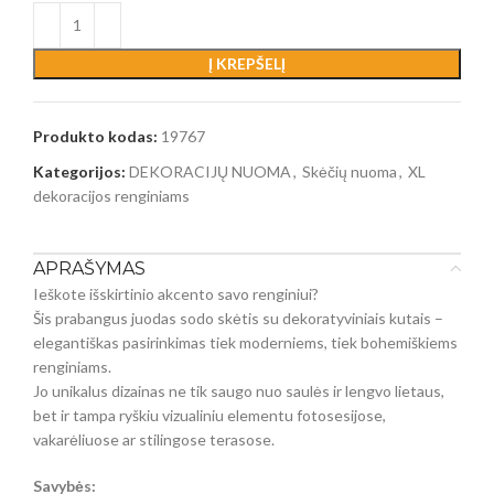
Į KREPŠELĮ
Produkto kodas:
19767
Kategorijos:
DEKORACIJŲ NUOMA
,
Skėčių nuoma
,
XL
dekoracijos renginiams
APRAŠYMAS
Ieškote išskirtinio akcento savo renginiui?
Šis prabangus juodas sodo skėtis su dekoratyviniais kutais –
elegantiškas pasirinkimas tiek moderniems, tiek bohemiškiems
renginiams.
Jo unikalus dizainas ne tik saugo nuo saulės ir lengvo lietaus,
bet ir tampa ryškiu vizualiniu elementu fotosesijose,
vakarėliuose ar stilingose terasose.
Savybės: