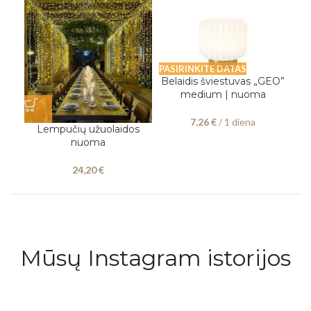
PASIRINKITE DATAS
Belaidis šviestuvas „GEO”
medium | nuoma
PAS
7,26
€
/ 1 diena
Lempučių užuolaidos
nuoma
g
24,20
€
Mūsų Instagram istorijos