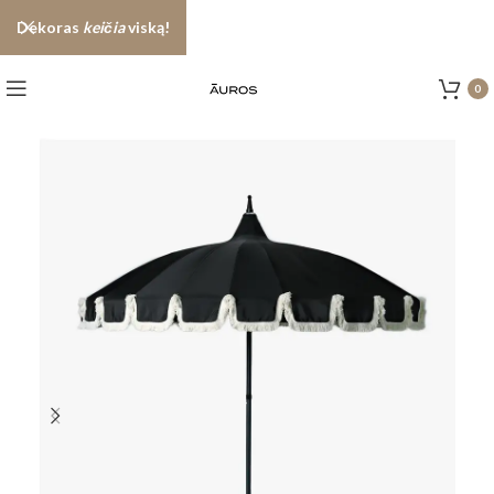
Dekoras
keičia
viską!
0