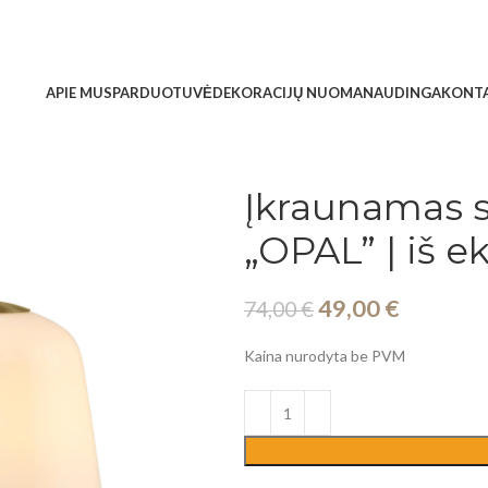
APIE MUS
PARDUOTUVĖ
DEKORACIJŲ NUOMA
NAUDINGA
KONTA
Įkraunamas s
„OPAL” | iš e
49,00
€
74,00
€
Kaina nurodyta be PVM