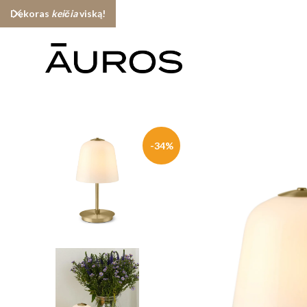
Dekoras
keičia
viską!
-34%