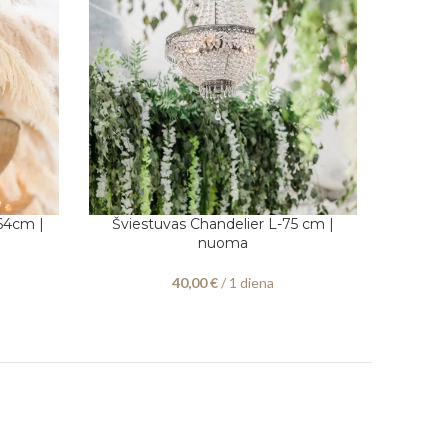
x64cm |
Šviestuvas Chandelier L-75 cm |
Švies
PASIRINKITE DATAS
PASIRINK
nuoma
40,00
€
/ 1 diena