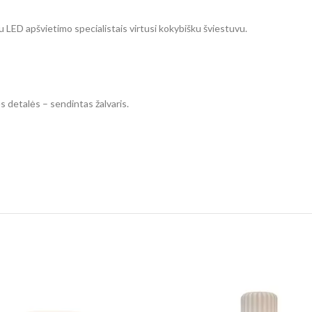
u LED apšvietimo specialistais virtusi kokybišku šviestuvu.
ės detalės – sendintas žalvaris.