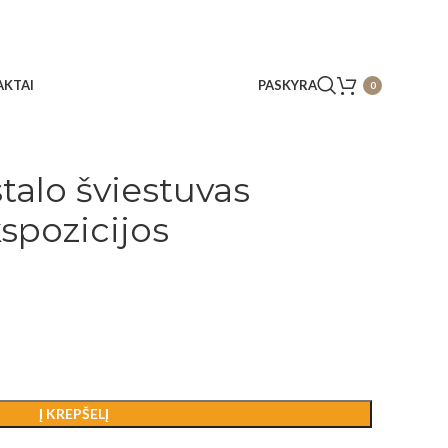
KTAI
PASKYRA
0
talo šviestuvas
kspozicijos
Į KREPŠELĮ