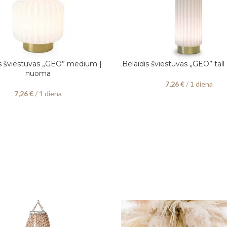
is šviestuvas „GEO” medium |
Belaidis šviestuvas „GEO” tal
KITE DATAS
PASIRINKITE DATAS
nuoma
7,26
€
/ 1 diena
7,26
€
/ 1 diena