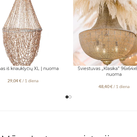
as iš kriauklyčių XL | nuoma
Šviestuvas „Klasika” 96x64
KITE DATAS
PASIRINKITE DATAS
nuoma
29,04
€
/ 1 diena
48,40
€
/ 1 diena