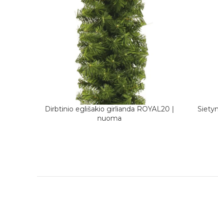
Dirbtinio eglišakio girlianda ROYAL20 |
Sietyn
DAUGIAU
PASIRIN
nuoma