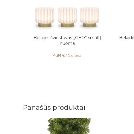
Belaidis šviestuvas „GEO” small |
Belaid
PASIRINKITE DATAS
PASIRIN
nuoma
4,84
€
/ 1 diena
Panašūs produktai