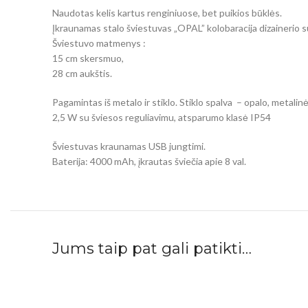
Naudotas kelis kartus renginiuose, bet puikios būklės.
Įkraunamas stalo šviestuvas „OPAL” kolobaracija dizainerio s
Šviestuvo matmenys :
15 cm skersmuo,
28 cm aukštis.
Pagamintas iš metalo ir stiklo. Stiklo spalva – opalo, metalin
2,5 W su šviesos reguliavimu, atsparumo klasė IP54
Šviestuvas kraunamas USB jungtimi.
Baterija: 4000 mAh, įkrautas šviečia apie 8 val.
Jums taip pat gali patikti…