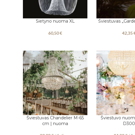
Sietyno nuoma XL
Šviestuvas „Gard
Į KREPŠELĮ
Į KREPŠELĮ
60,50
€
42,35
Šviestuvas Chandelier M-65
Šviestuvo nuom
PASIRINKITE DATAS
PASIRINKITE DATAS
cm | nuoma
D300