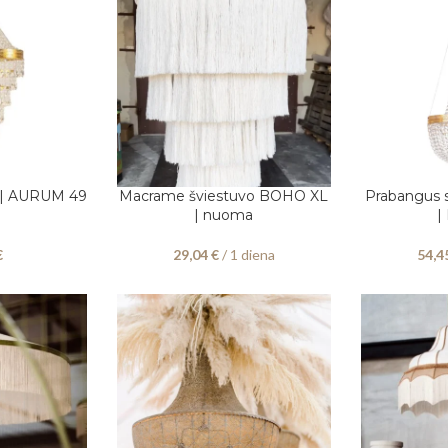
 | AURUM 49
Macrame šviestuvo BOHO XL
Prabangus 
PASIRINKITE DATAS
PASIRINKITE
| nuoma
|
€
29,04
€
/ 1 diena
54,4