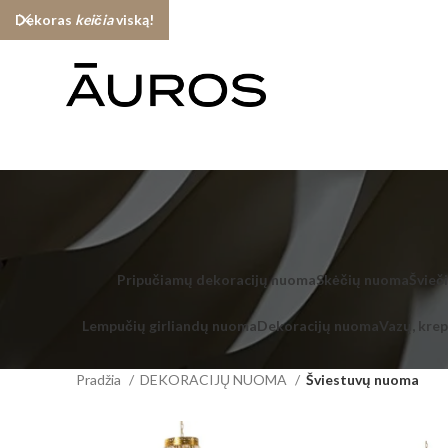
Dekoras
keičia
viską!
Pripučiamų dekoracijų nuoma
Skėčių nuoma
Švieč
Lempučių girliandų nuoma
Dekoracijų nuoma
Vazų, kre
Pradžia
DEKORACIJŲ NUOMA
Šviestuvų nuoma