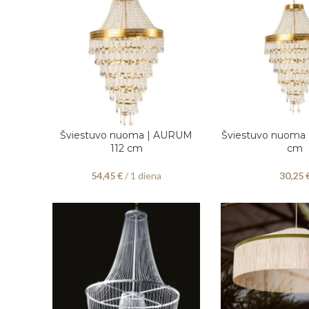
Šviestuvo nuoma | AURUM
Šviestuvo nuoma
PASIRINKITE DATAS
Į KREPŠELĮ
112 cm
cm
54,45
€
/ 1 diena
30,25