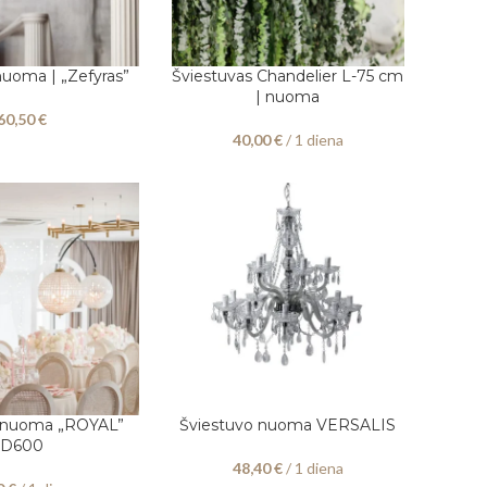
nuoma | „Zefyras”
Šviestuvas Chandelier L-75 cm
PASIRINKITE DATAS
| nuoma
60,50
€
40,00
€
/ 1 diena
o nuoma „ROYAL”
Šviestuvo nuoma VERSALIS
 DATAS
PASIRINKITE DATAS
D600
48,40
€
/ 1 diena