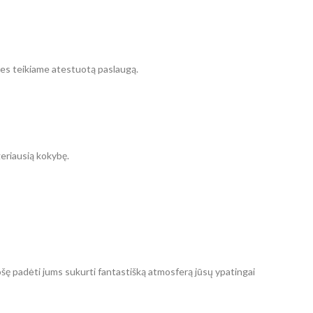
nes teikiame atestuotą paslaugą.
geriausią kokybę.
ošę padėti jums sukurti fantastišką atmosferą jūsų ypatingai