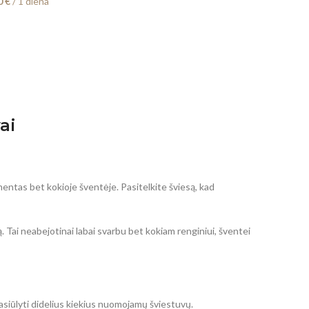
0
€
/ 1 diena
ai
ementas bet kokioje šventėje. Pasitelkite šviesą, kad
ą. Tai neabejotinai labai svarbu bet kokiam renginiui, šventei
pasiūlyti didelius kiekius nuomojamų šviestuvų.