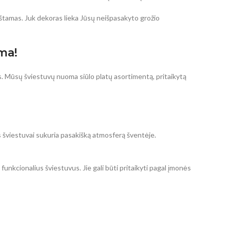
štamas. Juk dekoras lieka Jūsų neišpasakyto grožio
ma!
s. Mūsų šviestuvų nuoma siūlo platų asortimentą, pritaikytą
s šviestuvai sukuria pasakišką atmosferą šventėje.
funkcionalius šviestuvus. Jie gali būti pritaikyti pagal įmonės