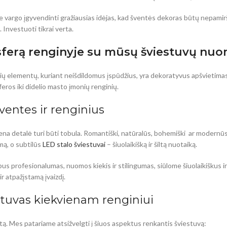
 vargo įgyvendinti gražiausias idėjas, kad šventės dekoras būtų nepamir
 Investuoti tikrai verta.
ferą renginyje su mūsų šviestuvų nuo
sių elementų, kuriant neišdildomus įspūdžius, yra dekoratyvus apšvietima
eros iki didelio masto įmonių renginių.
šventes ir renginius
ena detalė turi būti tobula. Romantiški, natūralūs, bohemiški ar modernū
mą, o subtilūs
LED stalo šviestuvai
– šiuolaikišką ir šiltą nuotaiką.
us profesionalumas, nuomos kiekis ir stilingumas, siūlome šiuolaikiškus ir 
ir atpažįstamą įvaizdį.
stuvas kiekvienam renginiui
ą. Mes patariame atsižvelgti į šiuos aspektus renkantis šviestuvą: