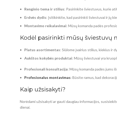
Renginio tema ir stilius
: Pasirinkite šviestuvus, kurie at
Erdvės dydis
: Įsitikinkite, kad pasirinkti šviestuvai ir jų 
Montavimo reikalavimai
: Mūsų komanda padės profesion
Kodėl pasirinkti mūsų šviestuvų
Platus asortimentas
: Siūlome įvairius stilius, kiekius ir
Aukštos kokybės produktai
: Mūsų šviestuvai yra kruopš
Profesionali konsultacija
: Mūsų komanda padės jums išsi
Profesionalus montavimas
:
Būsite ramus, kad dekoracij
Kaip užsisakyti?
Norėdami užsisakyti ar gauti daugiau informacijos, susisieki
dienai.