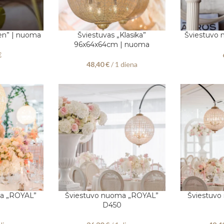
en” | nuoma
Šviestuvas „Klasika”
Šviestuvo 
PASIRINKITE DATAS
Į KREPŠELĮ
96x64x64cm | nuoma
€
48,40
€
/ 1 diena
a „ROYAL”
Šviestuvo nuoma „ROYAL”
Šviestuv
PASIRINKITE DATAS
PASIRINKITE
D450