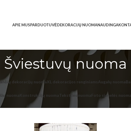
APIE MUS
PARDUOTUVĖ
DEKORACIJŲ NUOMA
NAUDINGA
KONTA
Šviestuvų nuoma
iančių dekoracijų nuoma
XL dekoracijos renginiams
Augalų nuoma
Ba
pšių nuoma
Konstrukcijų nuoma
Tekstilės nuoma
Foto sienelės nuom