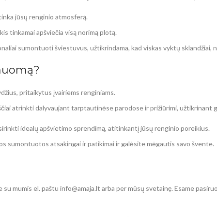
itinka jūsų renginio atmosferą.
kiekis tinkamai apšviečia visą norimą plotą.
aliai sumontuoti šviestuvus, užtikrindama, kad viskas vyktų sklandžiai, 
 nuomą?
 dydžius, pritaikytus įvairiems renginiams.
čiai atrinkti dalyvaujant tarptautinėse parodose ir prižiūrimi, užtikrinant 
rinkti idealų apšvietimo sprendimą, atitinkantį jūsų renginio poreikius.
os sumontuotos atsakingai ir patikimai ir galėsite mėgautis savo švente.
te su mumis el. paštu info@amaja.lt arba per mūsų svetainę. Esame pasiru