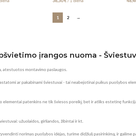
diena
36,30
€
/ 1 diena
48,4
1
2
→
pšvietimo įrangos nuoma - Šviestuv
a, atestuotos montavimo paslaugos.
ai, pastatomi ar pakabinami šviestuvai - tai neabejotinai puikus puošybos el
 elementai patenkins ne tik šviesos poreikį, bet ir atliks estetinę funkcij
estuvai: užuolaidos, girliandos, žibintai ir kt.
gyvendinti norimas puošybos idėjas, turime didžiulį pasirinkimą, ir galime 