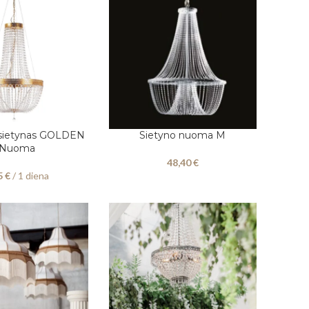
sietynas GOLDEN
Sietyno nuoma M
 DATAS
Į KREPŠELĮ
 Nuoma
48,40
€
5
€
/ 1 diena