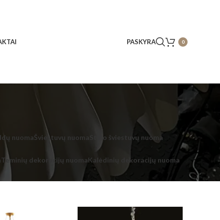
KTAI
PASKYRA
0
ldų nuoma
Šviestuvų nuoma
Stalo šviestuvų nuoma
a
Teminių dekoracijų nuoma
Kalėdinių dekoracijų nuoma