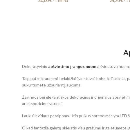
30,00
€
/ 1 diena
24,20
€
/ 1 
A
Dekoratyvinio
apšvietimo įrangos nuoma
, šviestuvų nuom
Taip pat ir įkraunami, belaidžiai šviestuvai, boho, krištolini
sukurtumėte užburiantį jaukumą!
Žavingos bei elegantiškos dekoracijos ir originalūs apšvietimo
ar ekspozicinei vitrinai.
Laukui ir vidaus patalpoms - itin puikus sprendimas yra LED švi
O kad fantazija galėtų skleistis visu gražumu ir galėtumėte į