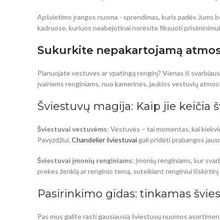
Apšvietimo įrangos nuoma - sprendimas, kuris padės Jums be
kadruose, kuriuos neabejotinai norėsite fiksuoti prisiminimui.
Sukurkite nepakartojamą atmos
Planuojate vestuves ar ypatingą renginį? Vienas iš svarbiau
įvairiems renginiams, nuo kamerinės, jaukios vestuvių atmosf
Šviestuvų magija: Kaip jie keičia 
Šviestuvai vestuvėms
: Vestuvės – tai momentas, kai kiekvi
Pavyzdžiui,
Chandelier šviestuvai
gali pridėti prabangos jaus
Šviestuvai įmonių renginiams
: Įmonių renginiams, kur svarb
prekės ženklą ar renginio temą, suteikiant renginiui išskirtinį 
Pasirinkimo gidas: tinkamas švie
Pas mus galite rasti gausiausią šviestuvų nuomos asortiment