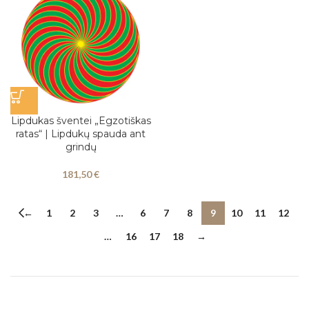
Lipdukas šventei „Egzotiškas
ratas“ | Lipdukų spauda ant
grindų
181,50
€
←
1
2
3
…
6
7
8
9
10
11
12
…
16
17
18
→