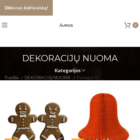
Dekoras
keičia
viską!
0
DEKORACIJŲ NUOMA
Kategorijos
Pradžia
DEKORACIJŲ NUOMA
Puslapis 9