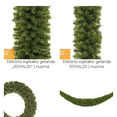
Dirbtinio eglišakio girlianda
Dirbtinio eglišakio girlianda
„ROYAL30“ | nuoma
ROYAL20 | nuoma