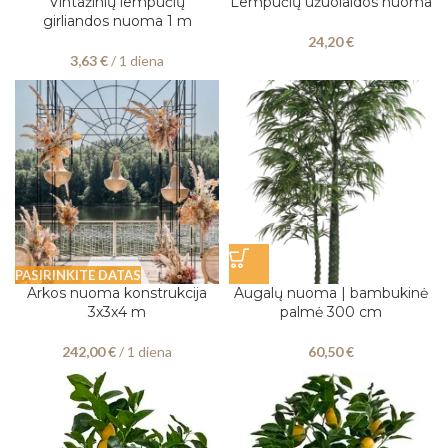
Vintažinių lempučių
Lempučių užuolaidos nuoma
girliandos nuoma 1 m
24,20
€
3,63
€
/ 1 diena
PASIRINKITE DATAS
Arkos nuoma konstrukcija
Augalų nuoma | bambukinė
3x3x4 m
palmė 300 cm
242,00
€
/ 1 diena
60,50
€