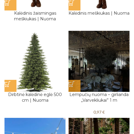
Kalėdinis žaismingas
Kalėdinis meškiukas | Nuoma
meškiukas | Nuoma
Dirbtinė kalėdinė eglė 500
Lempučių nuoma – girlianda
cm | Nuoma
„Varvekliukai” 1 m
0,97
€