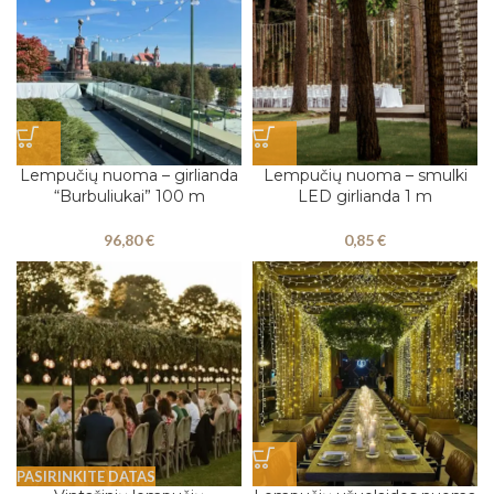
Lempučių nuoma – girlianda
Lempučių nuoma – smulki
“Burbuliukai” 100 m
LED girlianda 1 m
96,80
€
0,85
€
PASIRINKITE DATAS