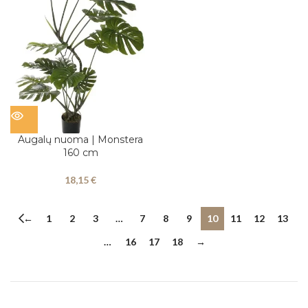
Augalų nuoma | Monstera
160 cm
18,15
€
←
1
2
3
…
7
8
9
10
11
12
13
…
16
17
18
→