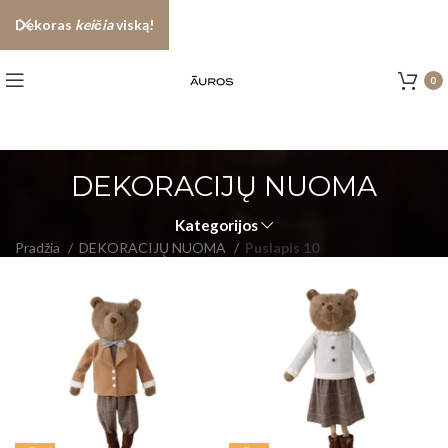
Dekoras
keičia
viską!
0
DEKORACIJŲ NUOMA
Kategorijos
Pradžia
DEKORACIJŲ NUOMA
Puslapis 10