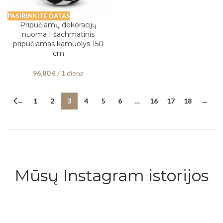
PASIRINKITE DATAS
Pripučiamų dekoracijų
nuoma I šachmatinis
pripučiamas kamuolys 150
cm
96,80
€
/ 1 diena
←
1
2
3
4
5
6
…
16
17
18
→
Mūsų Instagram istorijos