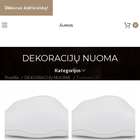
Dekoras
keičia
viską!
0
DEKORACIJŲ NUOMA
Kategorijos
Pradžia
DEKORACIJŲ NUOMA
Puslapis 3