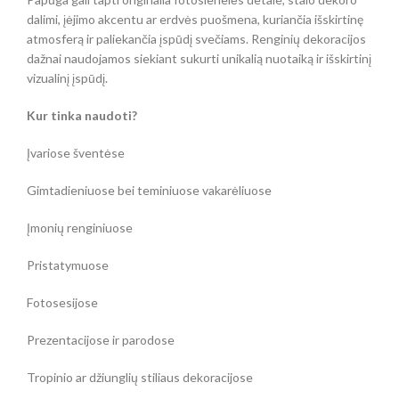
dalimi, įėjimo akcentu ar erdvės puošmena, kuriančia išskirtinę
atmosferą ir paliekančia įspūdį svečiams. Renginių dekoracijos
dažnai naudojamos siekiant sukurti unikalią nuotaiką ir išskirtinį
vizualinį įspūdį.
Kur tinka naudoti?
Įvariose šventėse
Gimtadieniuose bei teminiuose vakarėliuose
Įmonių renginiuose
Pristatymuose
Fotosesijose
Prezentacijose ir parodose
Tropinio ar džiunglių stiliaus dekoracijose