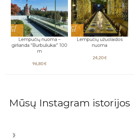
PAS
Lempučių nuoma –
Lempučių užuolaidos
D
girlianda “Burbuliukai” 100
nuoma
„G
m
24,20
€
96,80
€
Mūsų Instagram istorijos