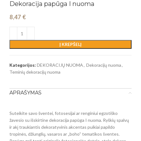
Dekoracija papūga I nuoma
8,47
€
Į KREPŠELĮ
Kategorijos:
DEKORACIJŲ NUOMA
,
Dekoracijų nuoma
,
Teminių dekoracijų nuoma
APRAŠYMAS
Suteikite savo šventei, fotosesijai ar renginiui egzotiško
žavesio su išskirtine dekoracija papūga I nuoma. Ryškių spalvų
ir akį traukiantis dekoratyvinis akcentas puikiai papildo
tropinės, džiunglių, vasaros ar „boho“ tematikos šventes.
Papūga gali tapti originalia fotosienelės detale, stalo dekoro