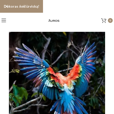
Dekoras
keičia
viską!
0