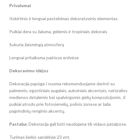
Privalumai
Išskirtinis ir lengvai pastebimas dekoratyvinis elementas
Puikiai dera su žaluma, gėlėmis ir tropiniais dekorais
Sukuria žaismingą atmosferą
Lengvai pritaikoma įvairiose erdvėse
Dekoravimo idėjos
Dekoracija papūga I nuoma rekomenduojame derinti su
palmėmis, egzotiniais augalais, auksiniais akcentais, natūralios
medienos detalėmis bei spalvingomis gėlių kompozicijomis. Ji
puikiai atrodo prie fotosienelių, poilsio zonose ar šalia
pagrindinių renginio akcentų.
Pastaba:
Dekoracija gali būti naudojama tik vidaus patalpose.
Turimas kiekis sandėlyje 23 vnt.