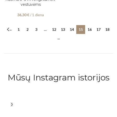
vestuvėms
36,30
€
/ 1 diena
←
1
2
3
…
12
13
14
15
16
17
18
→
Mūsų Instagram istorijos