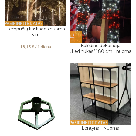
PASIRINKITE DATAS
Lempučių kaskados nuoma
3 m
Kalėdinė dekoracija
18,15
€
/ 1 diena
„Ledinukas” 180 cm | nuoma
PASIRINKITE DATAS
Lentyna | Nuoma