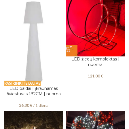
LED žiedų komplektas |
nuoma
121,00
€
PASIRINKITE DATAS
LED baldai | įkraunamas
šviestuvas 182CM | nuoma
36,30
€
/ 1 diena