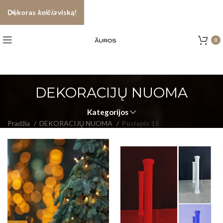
Dekoras
keičia
viską!
0
DEKORACIJŲ NUOMA
Kategorijos
Pradžia
DEKORACIJŲ NUOMA
Puslapis 15