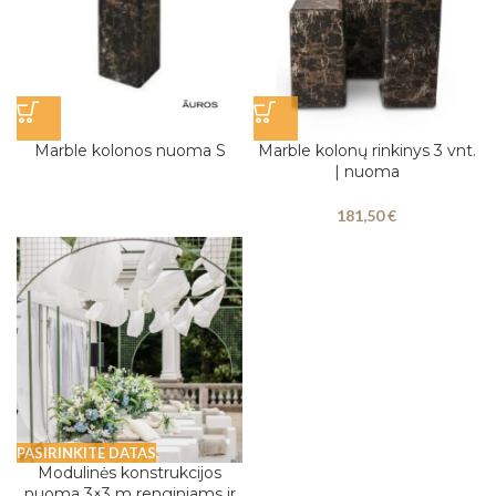
Marble kolonos nuoma S
Marble kolonų rinkinys 3 vnt.
| nuoma
181,50
€
PASIRINKITE DATAS
Modulinės konstrukcijos
nuoma 3×3 m renginiams ir