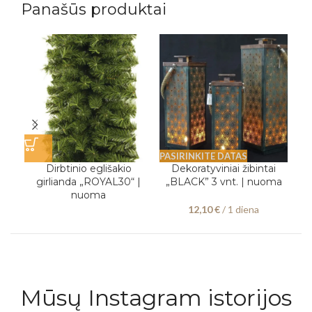
Panašūs produktai
PASIRINKITE DATAS
PAS
Dirbtinio eglišakio
Dekoratyviniai žibintai
D
girlianda „ROYAL30“ |
„BLACK” 3 vnt. | nuoma
„G
nuoma
12,10
€
/ 1 diena
Mūsų Instagram istorijos