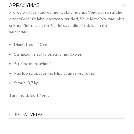
APRAŠYMAS
Profesionalaus veidrodinio gaublio nuoma. Veidrodinio rutulio
nuoma
Vilniuje labai paprasta naudoti, šis veidrodinis kamuolys
sukuria šimtus atspindžių dėl savo didelio kiekio mažų
veidrodėlių.
Diametras – 40 cm
Su mažomis stiklo briaunomis: 5x5mm
Su kilpą montavimui
Papildoma apsaugine kilpa saugos grandinei
Svoris: 3,7 kg
Turimas kiekis 12 vnt.
PRISTATYMAS