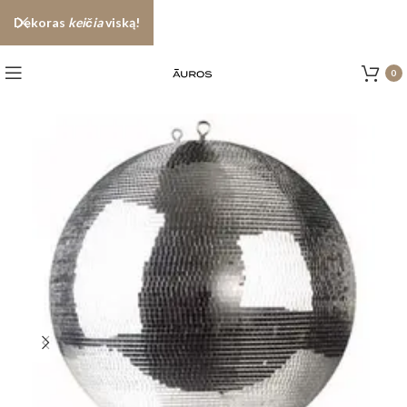
Dekoras
keičia
viską!
0