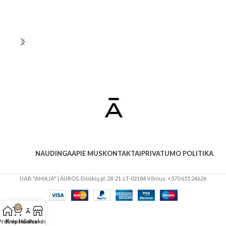
NAUDINGA
APIE MUS
KONTAKTAI
PRIVATUMO POLITIKA
UAB "AMAJA" | ĀUROS. Eišiškių pl. 28-21, LT-02184 Vilnius. +370 655 24626
0
Prdinis
Krepšelis
Nuoma
Prekės