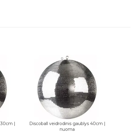
s 30cm |
Discoball veidrodinis gaublys 40cm |
PASIRINKITE DATAS
nuoma