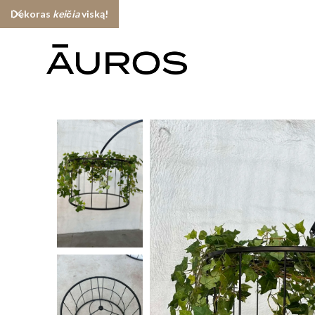
Dekoras
keičia
viską!