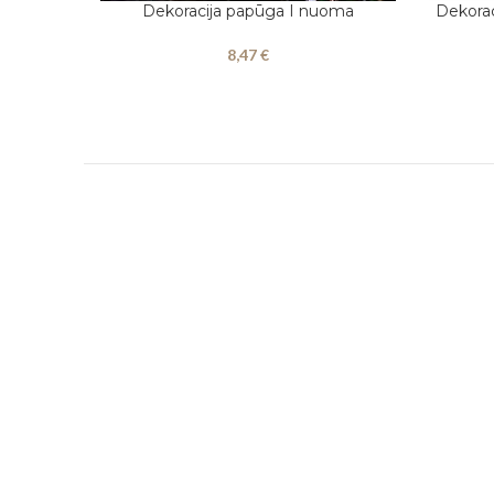
Dekoracija papūga I nuoma
Dekorac
Į KREPŠELĮ
Į KREPŠEL
8,47
€