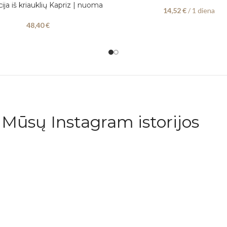
ija iš kriauklių Kapriz | nuoma
Į
14,52
€
/ 1 diena
48,40
€
Mūsų Instagram istorijos