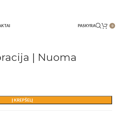
KTAI
PASKYRA
0
racija | Nuoma
Į KREPŠELĮ