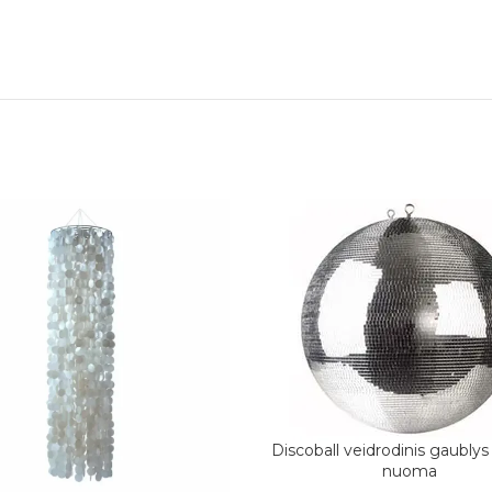
Discoball veidrodinis gaubly
PASIRINKITE DATAS
nuoma