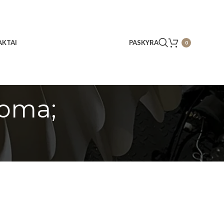
KTAI
PASKYRA
0
uoma;