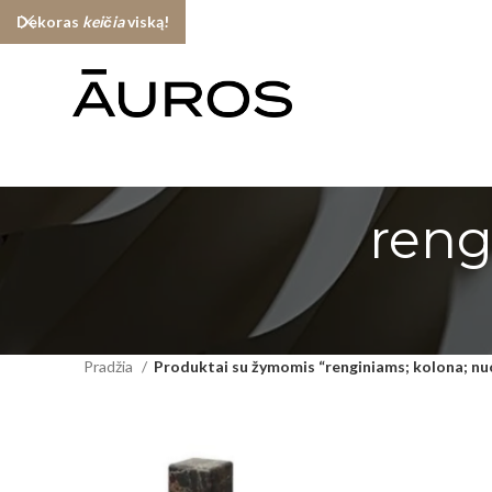
Dekoras
keičia
viską!
reng
Pradžia
Produktai su žymomis “renginiams; kolona; n