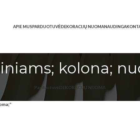
APIE MUS
PARDUOTUVĖ
DEKORACIJŲ NUOMA
NAUDINGA
KONTA
iniams; kolona; n
Parduotuvė
DEKORACIJŲ NUOMA
uoma;”