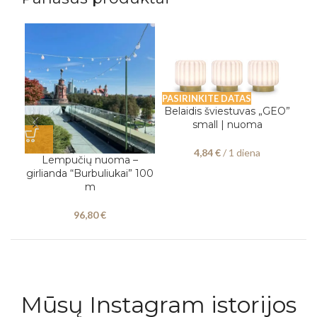
PASIRINKITE DATAS
Belaidis šviestuvas „GEO”
small | nuoma
PAS
4,84
€
/ 1 diena
Lempučių nuoma –
girlianda “Burbuliukai” 100
g
m
96,80
€
Mūsų Instagram istorijos