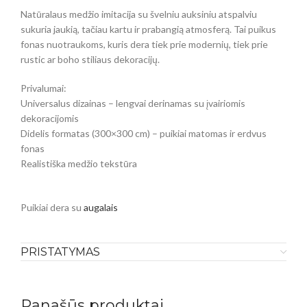
Natūralaus medžio imitacija su švelniu auksiniu atspalviu
sukuria jaukią, tačiau kartu ir prabangią atmosferą. Tai puikus
fonas nuotraukoms, kuris dera tiek prie modernių, tiek prie
rustic ar boho stiliaus dekoracijų.
Privalumai:
Universalus dizainas – lengvai derinamas su įvairiomis
dekoracijomis
Didelis formatas (300×300 cm) – puikiai matomas ir erdvus
fonas
Realistiška medžio tekstūra
Puikiai dera su
augalais
PRISTATYMAS
Panašūs produktai