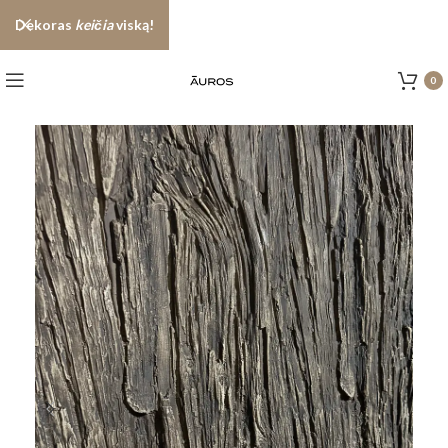
Dekoras
keičia
viską!
0