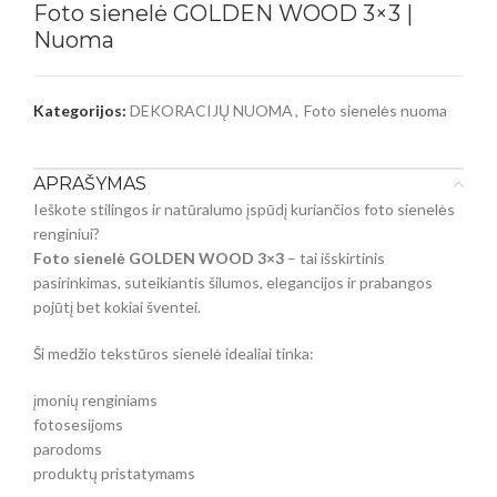
Foto sienelė GOLDEN WOOD 3×3 |
Nuoma
Kategorijos:
DEKORACIJŲ NUOMA
,
Foto sienelės nuoma
APRAŠYMAS
Ieškote stilingos ir natūralumo įspūdį kuriančios foto sienelės
renginiui?
Foto sienelė GOLDEN WOOD 3×3
– tai išskirtinis
pasirinkimas, suteikiantis šilumos, elegancijos ir prabangos
pojūtį bet kokiai šventei.
Ši medžio tekstūros sienelė idealiai tinka:
įmonių renginiams
fotosesijoms
parodoms
produktų pristatymams