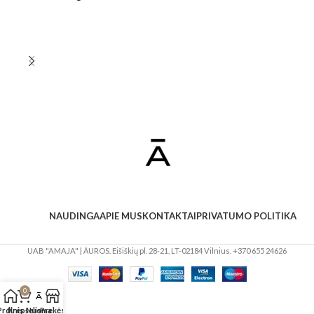
NAUDINGA
APIE MUS
KONTAKTAI
PRIVATUMO POLITIKA
UAB "AMAJA" | ĀUROS. Eišiškių pl. 28-21, LT-02184 Vilnius. +370 655 24626
0
Prdinis
Krepšelis
Nuoma
Prekės