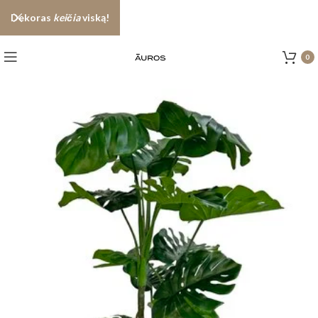
Dekoras
keičia
viską!
0