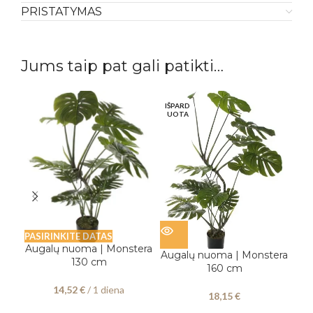
PRISTATYMAS
Jums taip pat gali patikti…
IŠPARD
IŠP
UOTA
UO
PAS
A
PASIRINKITE DATAS
Augalų nuoma | Monstera
Augalų nuoma | Monstera
130 cm
160 cm
14,52
€
/ 1 diena
18,15
€