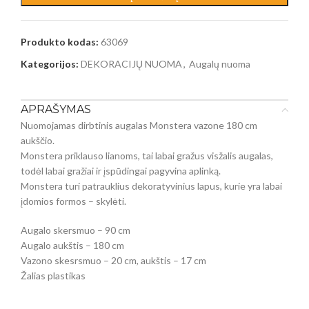
Produkto kodas:
63069
Kategorijos:
DEKORACIJŲ NUOMA
,
Augalų nuoma
APRAŠYMAS
Nuomojamas dirbtinis augalas Monstera vazone 180 cm
aukščio.
Monstera priklauso lianoms, tai labai gražus visžalis augalas,
todėl labai gražiai ir įspūdingai pagyvina aplinką.
Monstera turi patrauklius dekoratyvinius lapus, kurie yra labai
įdomios formos – skylėti.
Augalo skersmuo – 90 cm
Augalo aukštis – 180 cm
Vazono skesrsmuo – 20 cm, aukštis – 17 cm
Žalias plastikas