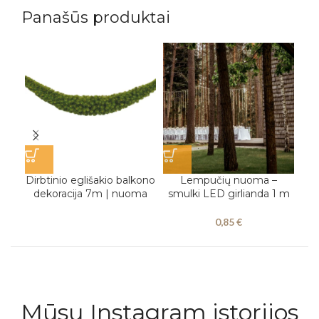
Panašūs produktai
PAS
Dirbtinio eglišakio balkono
Lempučių nuoma –
dekoracija 7m | nuoma
smulki LED girlianda 1 m
g
0,85
€
Mūsų Instagram istorijos