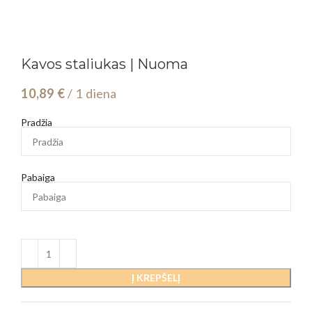
Kavos staliukas | Nuoma
10,89
€
/ 1 diena
Pradžia
Pabaiga
Į KREPŠELĮ