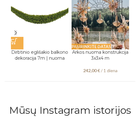
PASIRINKITE DATAS
PAS
Dirbtinio eglišakio balkono
Arkos nuoma konstrukcija
D
dekoracija 7m | nuoma
3x3x4 m
„B
242,00
€
/ 1 diena
Mūsų Instagram istorijos