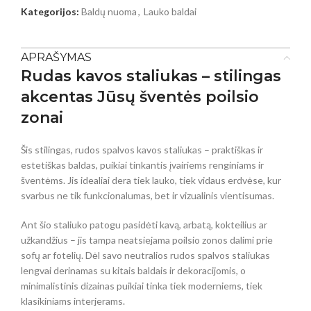
Kategorijos:
Baldų nuoma
,
Lauko baldai
APRAŠYMAS
Rudas kavos staliukas – stilingas
akcentas Jūsų šventės poilsio
zonai
Šis stilingas, rudos spalvos kavos staliukas – praktiškas ir
estetiškas baldas, puikiai tinkantis įvairiems renginiams ir
šventėms. Jis idealiai dera tiek lauko, tiek vidaus erdvėse, kur
svarbus ne tik funkcionalumas, bet ir vizualinis vientisumas.
Ant šio staliuko patogu pasidėti kavą, arbatą, kokteilius ar
užkandžius – jis tampa neatsiejama poilsio zonos dalimi prie
sofų ar fotelių. Dėl savo neutralios rudos spalvos staliukas
lengvai derinamas su kitais baldais ir dekoracijomis, o
minimalistinis dizainas puikiai tinka tiek moderniems, tiek
klasikiniams interjerams.