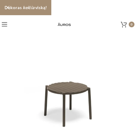
Dekoras
keičia
viską!
0