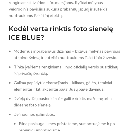
renginiams ir įvairioms fotosesijoms. Ryškiai mėlynas
veidrodinis paviršius sukuria prabangų įspūdį ir suteikia
nuotraukoms išskirtinį efektą.
Kodėl verta rinktis foto sienelę
ICE BLUE?
Modernus ir prabangus dizainas – blizgus mėlynas paviršius
atspindi šviesą ir suteikia nuotraukoms išskirtinio žavesio.
Tinka įvairiems renginiams – nuo oficialių verslo susitikimų
iki privačių švenčių.
Galima papildyti dekoracijomis – kilimas, gėlės, teminiai
elementai ir kiti akcentai pagal Jūsų pageidavimus.
Dviejų dydžių pasirinkimai – galite rinktis mažesnę arba
didesnę foto sienelę.
Dvi nuomos galimybės:
Pilna paslauga – mes pristatome, sumontuojame ir po
renginio išmontuojame.