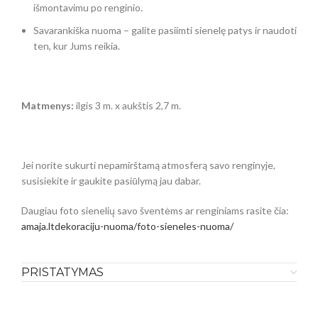
išmontavimu po renginio.
Savarankiška nuoma – galite pasiimti sienelę patys ir naudoti
ten, kur Jums reikia.
Matmenys:
ilgis 3 m. x aukštis 2,7 m.
Jei norite sukurti nepamirštamą atmosferą savo renginyje,
susisiekite ir gaukite pasiūlymą jau dabar.
Daugiau foto sienelių savo šventėms ar renginiams rasite čia:
amaja.ltdekoraciju-nuoma/foto-sieneles-nuoma/
PRISTATYMAS