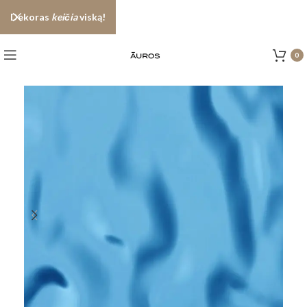
Dekoras
keičia
viską!
0