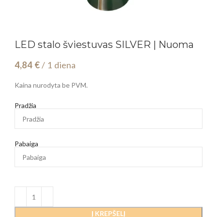
LED stalo šviestuvas SILVER | Nuoma
4,84
€
/ 1 diena
Kaina nurodyta be PVM.
Pradžia
Pabaiga
Į KREPŠELĮ