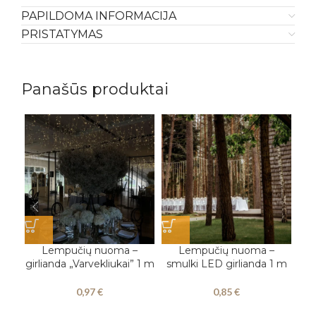
PAPILDOMA INFORMACIJA
PRISTATYMAS
Panašūs produktai
Lempučių nuoma –
Lempučių nuoma –
girlianda „Varvekliukai” 1 m
smulki LED girlianda 1 m
0,97
€
0,85
€