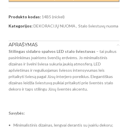
Produkto kodas:
14B5 (nickel)
Kategorijos:
DEKORACIJŲ NUOMA
,
Stalo šviestuvų nuoma
APRAŠYMAS
Stilingas sidabro spalvos LED stalo šviestuvas
– tai puikus
pasirinkimas įvairioms švenčių erdvėms. Jo minimalistinis
dizainas ir švelni šviesa sukuria jaukią atmosferą. LED
apšvietimas ir reguliuojamas šviesos intensyvumas leis
pritaikyti šviesą pagal Jūsų interjero poreikius. Elegantiškas
dizainas leidžia šviestuvą puikiai pritaikyti prie šventės stalo
dekoro ir taps stilingu Jūsų šventės akcentu.
Savybės:
Minimalistinis dizainas, lengvai derantis su įvairiu dekoru;