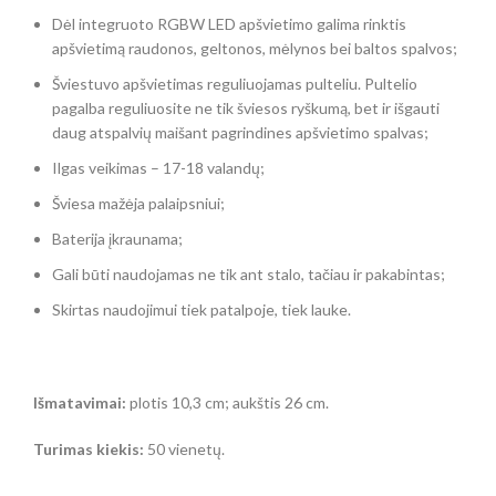
Dėl integruoto RGBW LED apšvietimo galima rinktis
apšvietimą raudonos, geltonos, mėlynos bei baltos spalvos;
Šviestuvo apšvietimas reguliuojamas pulteliu. Pultelio
pagalba reguliuosite ne tik šviesos ryškumą, bet ir išgauti
daug atspalvių maišant pagrindines apšvietimo spalvas;
Ilgas veikimas – 17-18 valandų
;
Šviesa mažėja palaipsniui;
Baterija įkraunama;
Gali būti naudojamas ne tik ant stalo, tačiau ir pakabintas;
Skirtas naudojimui tiek patalpoje, tiek lauke.
Išmatavimai:
plotis 10,3 cm; aukštis 26 cm.
Turimas kiekis:
50 vienetų.