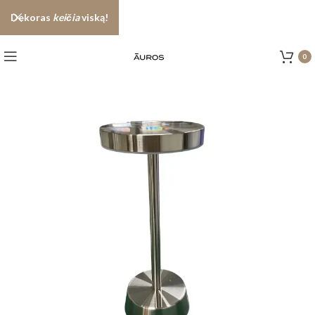
Dekoras
keičia
viską!
0