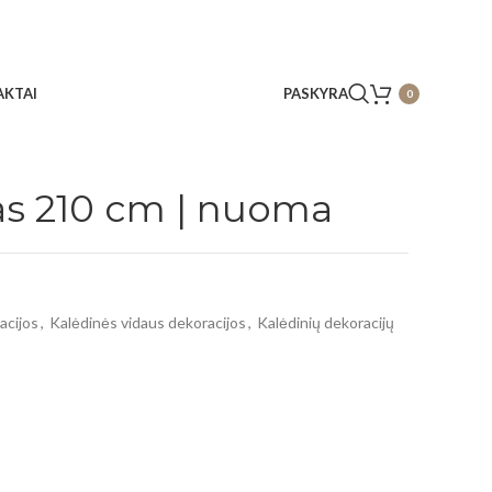
KTAI
PASKYRA
0
as 210 cm | nuoma
acijos
,
Kalėdinės vidaus dekoracijos
,
Kalėdinių dekoracijų