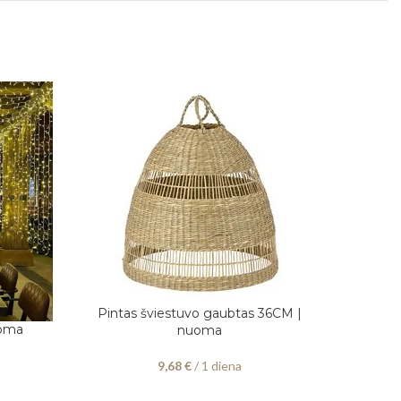
Pintas šviestuvo gaubtas 36CM |
PASIRINKITE DATAS
uoma
Sietyn
nuoma
PASIRINK
9,68
€
/ 1 diena