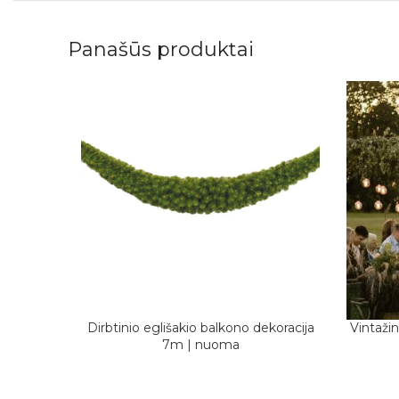
Panašūs produktai
Dirbtinio eglišakio balkono dekoracija
Vintaži
DAUGIAU
PASIRIN
7m | nuoma