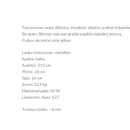
Pastatomas lauko žibintas, klasikinio dizaino, puikiai tinkant
Šis lauko žibintas taip pat gražiai papildo kalėdinį dekorą.
Puikus akcentas prie įėjimo.
Lauko šviestuvas: metalinis
Spalva: balta
Aukštis: 210 cm
Plotis: 26 cm
Ilgis: 26 cm
Svoris 32,9 kg
Maksimali galia: 40 W
Lemputės tipas: E27
Turimas kiekis – 6 vnt.