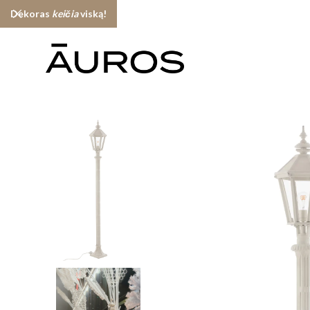
Dekoras
keičia
viską!