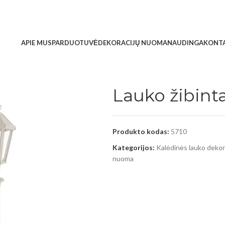
APIE MUS
PARDUOTUVĖ
DEKORACIJŲ NUOMA
NAUDINGA
KONTA
Lauko žibint
Produkto kodas:
5710
Kategorijos:
Kalėdinės lauko dekor
nuoma