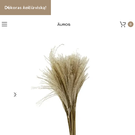
Dekoras
keičia
viską!
0