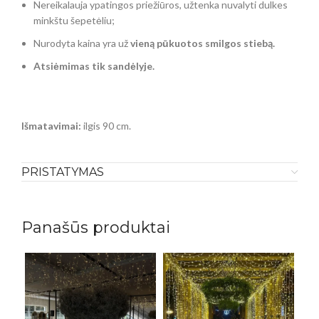
Nereikalauja ypatingos priežiūros, užtenka nuvalyti dulkes
minkštu šepetėliu;
Nurodyta kaina yra už
vieną pūkuotos smilgos stiebą
.
Atsiėmimas tik sandėlyje.
Išmatavimai:
ilgis 90 cm.
PRISTATYMAS
Panašūs produktai