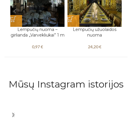
PAS
Lempučių nuoma –
Lempučių užuolaidos
Ark
girlianda „Varvekliukai” 1 m
nuoma
0,97
€
24,20
€
Mūsų Instagram istorijos