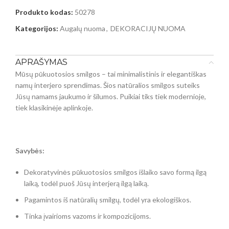
Produkto kodas:
50278
Kategorijos:
Augalų nuoma
,
DEKORACIJŲ NUOMA
APRAŠYMAS
Mūsų pūkuotosios smilgos – tai minimalistinis ir elegantiškas
namų interjero sprendimas. Šios natūralios smilgos suteiks
Jūsų namams jaukumo ir šilumos. Puikiai tiks tiek modernioje,
tiek klasikinėje aplinkoje.
Savybės:
Dekoratyvinės pūkuotosios smilgos išlaiko savo formą ilgą
laiką, todėl puoš Jūsų interjerą ilgą laiką.
Pagamintos iš natūralių smilgų, todėl yra ekologiškos.
Tinka įvairioms vazoms ir kompozicijoms.