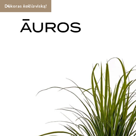
Dekoras
keičia
viską!