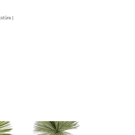
stūra |