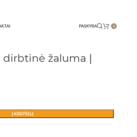
KTAI
PASKYRA
0
 dirbtinė žaluma |
Į KREPŠELĮ