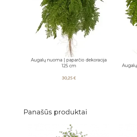
Augalų nuoma | paparčio dekoracija
Į KREPŠELĮ
Augalų
125 cm
Į KREPŠEL
30,25
€
Panašūs produktai