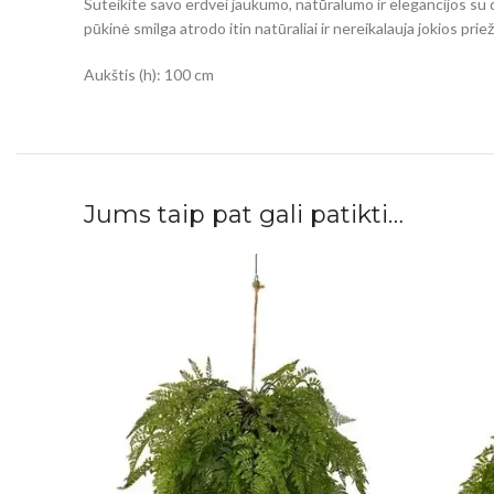
Suteikite savo erdvei jaukumo, natūralumo ir elegancijos su d
pūkinė smilga atrodo itin natūraliai ir nereikalauja jokios priež
Aukštis (h): 100 cm
Jums taip pat gali patikti…