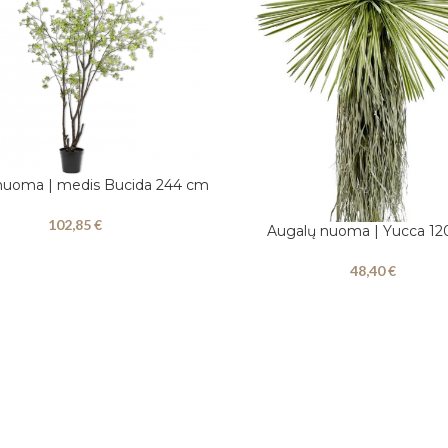
nuoma | medis Bucida 244 cm
Į
102,85
€
Augalų nuoma | Yucca 12
Į KREPŠELĮ
48,40
€