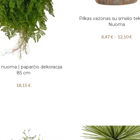
Pilkas vazonas su smėlio tek
PASIRINKITE DATAS
Nuoma
8,47
€
–
12,10
€
 nuoma | paparčio dekoracija
Į
85 cm
18,15
€