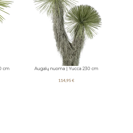
0 cm
Augalų nuoma | Yucca 230 cm
Į KREPŠELĮ
114,95
€
Augalų
Į KREPŠEL