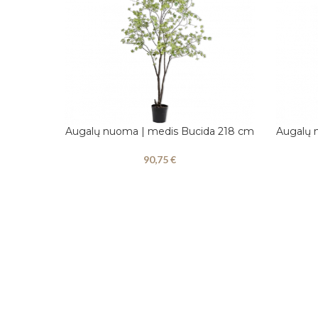
Augalų nuoma | medis Bucida 218 cm
Augalų 
Į KREPŠELĮ
Į KREPŠEL
90,75
€