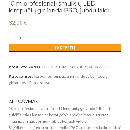
10 m profesionali smulkių LED
lempučių girlianda PRO, juodu laidu
32,00
€
Į KREPŠELĮ
Produkto kodas:
LEDPLR-10M-100-230V-BK-WW-EX
Kategorijos:
Kalėdinės lempučių girliandos
,
Lempučių
girliandos
,
Parduotuvė
APRAŠYMAS
10 m profesionali smulkių LED lempučių girlianda PRO – tai
aukščiausios klasės dekoratyvinis apšvietimas, sukurtas
ilgaamžiam naudojimui tiek lauke, tiek viduje.
Ši girlianda su juodu profesionaliu IP67 atsparumo lauku ir šiltai