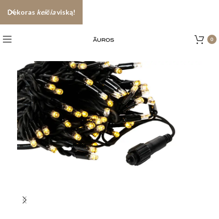
Dekoras
keičia
viską!
0