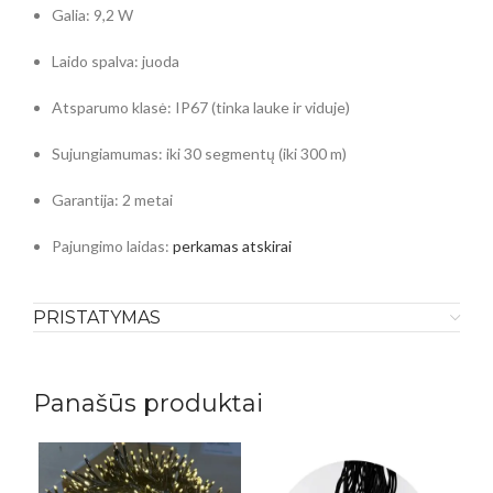
Galia: 9,2 W
Laido spalva: juoda
Atsparumo klasė: IP67 (tinka lauke ir viduje)
Sujungiamumas: iki 30 segmentų (iki 300 m)
Garantija: 2 metai
Pajungimo laidas:
perkamas atskirai
PRISTATYMAS
Panašūs produktai
-2