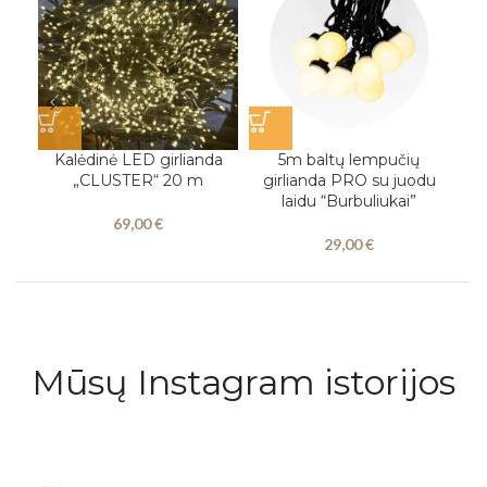
Kalėdinė LED girlianda
5m baltų lempučių
5 
„CLUSTER“ 20 m
girlianda PRO su juodu
l
laidu “Burbuliukai”
69,00
€
29,00
€
Mūsų Instagram istorijos