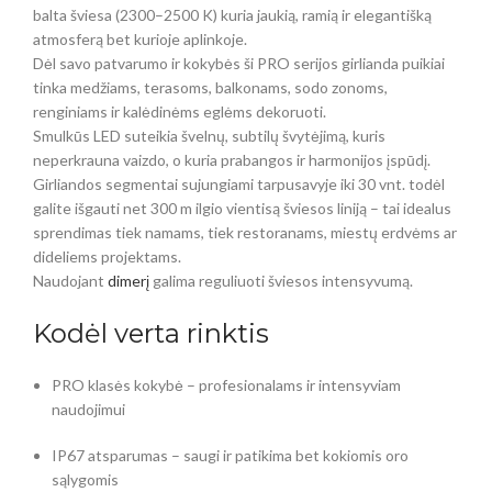
balta šviesa (2300–2500 K) kuria jaukią, ramią ir elegantišką
atmosferą bet kurioje aplinkoje.
Dėl savo patvarumo ir kokybės ši PRO serijos girlianda puikiai
tinka medžiams, terasoms, balkonams, sodo zonoms,
renginiams ir kalėdinėms eglėms dekoruoti.
Smulkūs LED suteikia švelnų, subtilų švytėjimą, kuris
neperkrauna vaizdo, o kuria prabangos ir harmonijos įspūdį.
Girliandos segmentai sujungiami tarpusavyje iki 30 vnt. todėl
galite išgauti net 300 m ilgio vientisą šviesos liniją – tai idealus
sprendimas tiek namams, tiek restoranams, miestų erdvėms ar
dideliems projektams.
Naudojant
dimerį
galima reguliuoti šviesos intensyvumą.
Kodėl verta rinktis
PRO klasės kokybė – profesionalams ir intensyviam
naudojimui
IP67 atsparumas – saugi ir patikima bet kokiomis oro
sąlygomis