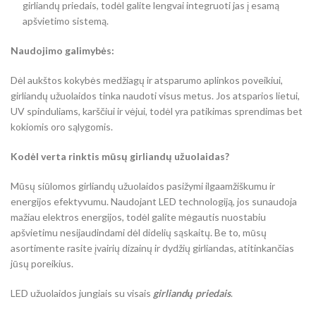
girliandų priedais, todėl galite lengvai integruoti jas į esamą
apšvietimo sistemą.
Naudojimo galimybės:
Dėl aukštos kokybės medžiagų ir atsparumo aplinkos poveikiui,
girliandų užuolaidos tinka naudoti visus metus. Jos atsparios lietui,
UV spinduliams, karščiui ir vėjui, todėl yra patikimas sprendimas bet
kokiomis oro sąlygomis.
Kodėl verta rinktis mūsų girliandų užuolaidas?
Mūsų siūlomos girliandų užuolaidos pasižymi ilgaamžiškumu ir
energijos efektyvumu. Naudojant LED technologiją, jos sunaudoja
mažiau elektros energijos, todėl galite mėgautis nuostabiu
apšvietimu nesijaudindami dėl didelių sąskaitų. Be to, mūsų
asortimente rasite įvairių dizainų ir dydžių girliandas, atitinkančias
jūsų poreikius.
LED užuolaidos jungiais su visais
girliandų priedais
.