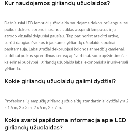
Kur naudojamos girliandų užuolaidos?
Dažniausiai LED lempučių užuolaida naudojama dekoruoti langus, tai
puikus dekoro sprendimas, nes stiklas atspindi lemputes ir jų
atrodo vizualiai dvigubiai gausiau. Taip pat norint atskirti erdvę,
turėti daugiau šviesos ir jaukumo, girliandų užuolaidos puikiai
pasitarnauja. Labai gražiai dekoruojasi kolonos ar medžių kamienai,
todėl tai puikus sprendimas terasų apšvietimui, sodo apšvietimui ar
kalėdinei puošybai - girlandų užuolaida labai ekonomiska ir universali
girlianda.
Kokie girliandų užuolaidų galimi dydžiai?
Profesionalių lempučių girliandų užuolaidų standartiniai dydžiai yra 2
x 1,5 m, 2 x 3 m, 2 x 5 m, 2 x 7 m.
Kokia svarbi papildoma informacija apie LED
girliandų užuolaidas?