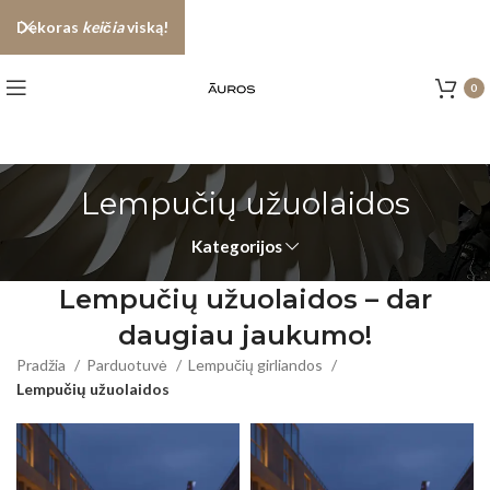
Dekoras
keičia
viską!
0
Lempučių užuolaidos
Kategorijos
Lempučių užuolaidos – dar
daugiau jaukumo!
Pradžia
Parduotuvė
Lempučių girliandos
Lempučių užuolaidos