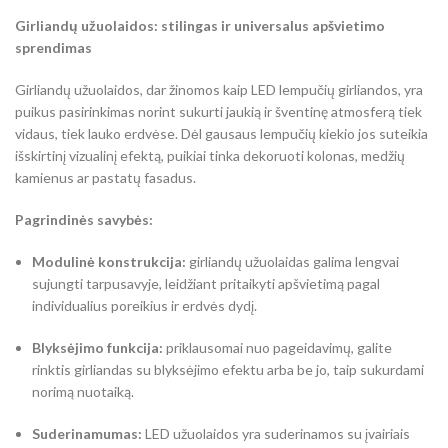
Girliandų užuolaidos: stilingas ir universalus apšvietimo
sprendimas
Girliandų užuolaidos, dar žinomos kaip LED lempučių girliandos, yra
puikus pasirinkimas norint sukurti jaukią ir šventinę atmosferą tiek
vidaus, tiek lauko erdvėse. Dėl gausaus lempučių kiekio jos suteikia
išskirtinį vizualinį efektą, puikiai tinka dekoruoti kolonas, medžių
kamienus ar pastatų fasadus.
Pagrindinės savybės:
Modulinė konstrukcija:
girliandų užuolaidas galima lengvai
sujungti tarpusavyje, leidžiant pritaikyti apšvietimą pagal
individualius poreikius ir erdvės dydį.
Blyksėjimo funkcija:
priklausomai nuo pageidavimų, galite
rinktis girliandas su blyksėjimo efektu arba be jo, taip sukurdami
norimą nuotaiką.
Suderinamumas:
LED užuolaidos yra suderinamos su įvairiais