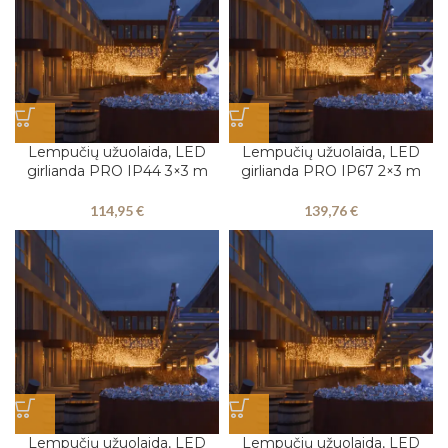
Lempučių užuolaida, LED
Lempučių užuolaida, LED
girlianda PRO IP44 3×3 m
girlianda PRO IP67 2×3 m
114,95
€
139,76
€
Lempučių užuolaida, LED
Lempučių užuolaida, LED