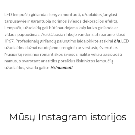
LED lempučių girliandas lengva montuoti, užuolaidos jungiasi
tarpusavyje ir garantuoja norimos šviesos dekoracijos efektą.
Lempučių užuolaidą gali būti naudojama kaip lauko girlianda ar
vidaus papuošimas. Aukščiausia rinkoje vandens atsparumo klasė
IP67. Profesionalų girliandų pajungimo laidą pirkite atskirai
čia
.
LED
užuolaidos dažnai naudojamos renginių ar vestuvių šventėse.
Nusipirkę renginiui romantiškos šviesos, galite vėliau pasipuošti
namus, o svarstant ar atitiks poreikius išsirinktos lempučių
užuolaidos, visada galite
išsinuomoti
.
Mūsų Instagram istorijos