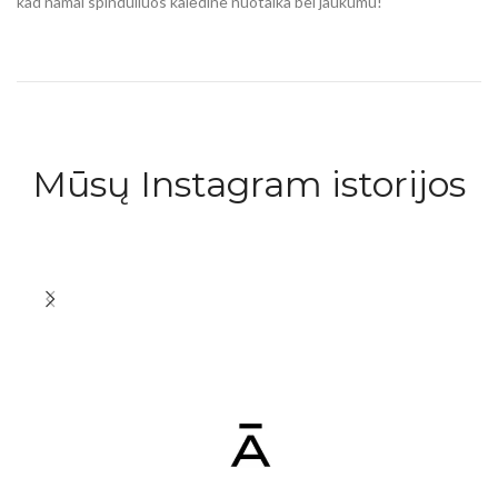
kad namai spinduliuos kalėdine nuotaika bei jaukumu!
Mūsų Instagram istorijos