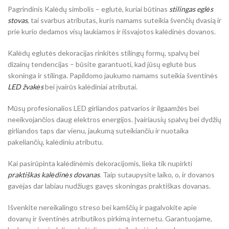
Pagrindinis Kalėdų simbolis – eglutė, kuriai būtinas
stilingas eglės
stovas
, tai svarbus atributas, kuris namams suteikia švenčių dvasią ir
prie kurio dedamos visų laukiamos ir išsvajotos kalėdinės dovanos.
Kalėdų eglutės dekoracijas rinkitės stilingų formų, spalvų bei
dizainų tendencijas – būsite garantuoti, kad jūsų eglutė bus
skoninga ir stilinga. Papildomo jaukumo namams suteikia šventinės
LED žvakės
bei įvairūs kalėdiniai atributai.
Mūsų profesionalios LED girliandos patvarios ir ilgaamžės bei
neeikvojančios daug elektros energijos. Įvairiausių spalvų bei dydžių
girliandos taps dar vienu, jaukumą suteikiančiu ir nuotaika
pakeliančių, kalėdiniu atributu.
Kai pasirūpinta kalėdinėmis dekoracijomis, lieka tik nupirkti
praktiškas kalėdinės dovanas
. Taip sutaupysite laiko, o, ir dovanos
gavėjas dar labiau nudžiugs gavęs skoningas praktiškas dovanas.
Išvenkite nereikalingo streso bei kamščių ir pagalvokite apie
dovanų ir šventinės atributikos pirkimą internetu. Garantuojame,