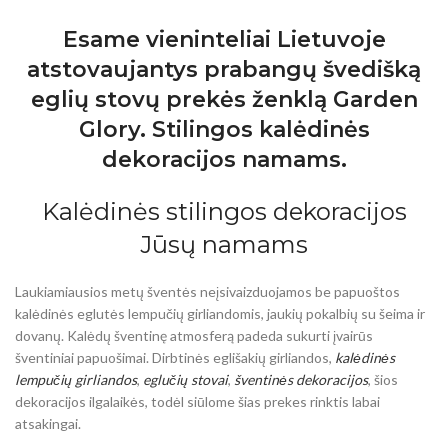
Esame vieninteliai Lietuvoje
atstovaujantys prabangų švedišką
eglių stovų prekės ženklą Garden
Glory.
Stilingos kalėdinės
dekoracijos namams.
Kalėdinės stilingos dekoracijos
Jūsų namams
Laukiamiausios metų šventės neįsivaizduojamos be papuoštos
kalėdinės eglutės lempučių girliandomis, jaukių pokalbių su šeima ir
dovanų. Kalėdų šventinę atmosferą padeda sukurti įvairūs
šventiniai papuošimai. Dirbtinės eglišakių girliandos,
kalėdinės
lempučių girliandos
,
eglučių stovai
,
šventinės dekoracijos
, šios
dekoracijos ilgalaikės, todėl siūlome šias prekes rinktis labai
atsakingai.