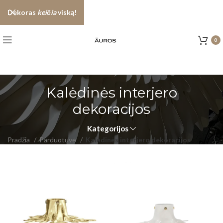
Dekoras
keičia
viską!
0
Kalėdinės interjero
dekoracijos
Kategorijos
Pradžia
Parduotuvė
Kalėdinės interjero dekoracijos