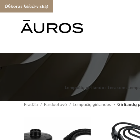
Dekoras
keičia
viską!
Lempučių girliandos terasoms
Lempu
Pradžia
Parduotuvė
Lempučių girliandos
Girliandų 