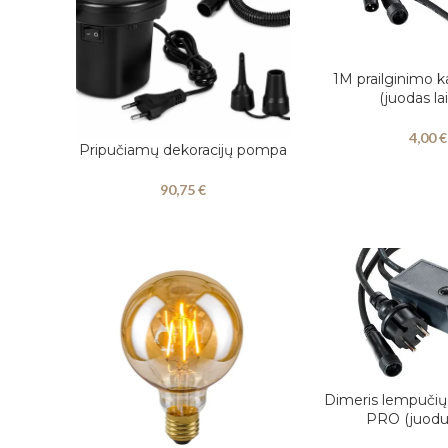
1M prailginimo 
Į KREPŠELĮ
(juodas la
4,00
€
Pripučiamų dekoracijų pompa
Į KREPŠELĮ
90,75
€
Dimeris lempučių
Į KREPŠELĮ
PRO (juodu 