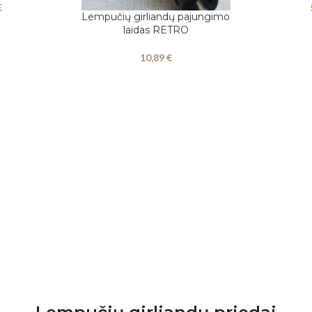
€
Lempučių girliandų pajungimo
Į KREPŠELĮ
laidas RETRO
10,89
€