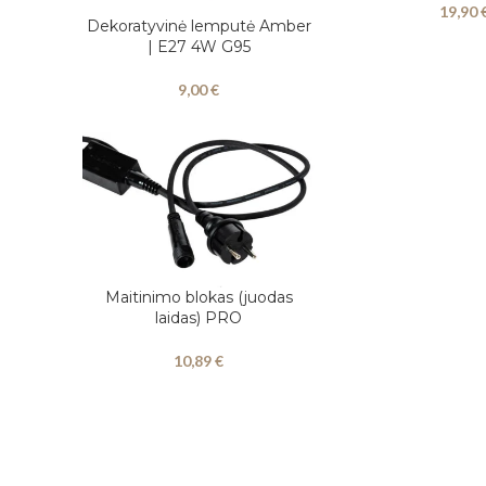
19,90
Dekoratyvinė lemputė Amber
Į KREPŠELĮ
| E27 4W G95
9,00
€
Maitinimo blokas (juodas
Į KREPŠELĮ
laidas) PRO
10,89
€