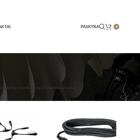
KTAI
PASKYRA
0
empučių užuolaidos
Girliandų priedai