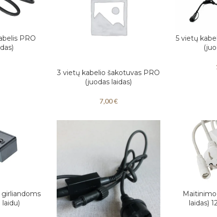
kabelis PRO
5 vietų kab
Į KREPŠELĮ
idas)
(juo
3 vietų kabelio šakotuvas PRO
Į KREPŠELĮ
(juodas laidas)
7,00
€
 girliandoms
Maitinimo 
Į KREPŠELĮ
laidu)
laidas)