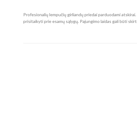
Profesionalių lempučių girliandų priedai parduodami atskirai.
prisitaikyti prie esamų sąlygų. Pajungimo laidas gali būti skir