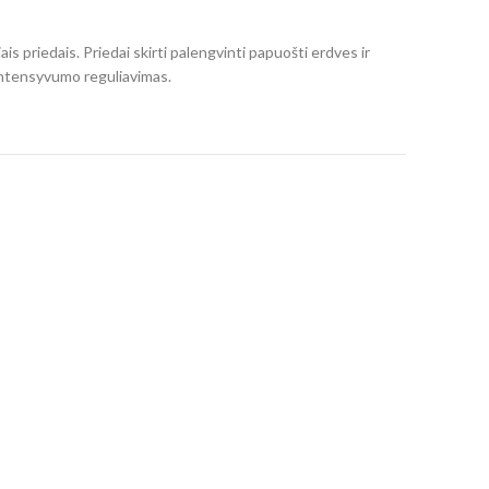
ais priedais. Priedai skirti palengvinti papuošti erdves ir
s intensyvumo reguliavimas.