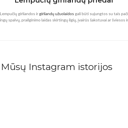
Lempučių girliandų priedai
 Lempučių girliandos ir
girliandų užuolaidos
gali būti sujungtos su tais pači
tingų spalvų, prailginimo laidas skirtingų ilgių, įvairūs šakotuvai ar švieso
Mūsų Instagram istorijos