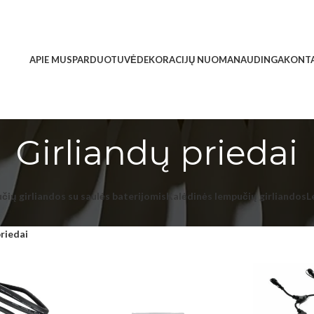
APIE MUS
PARDUOTUVĖ
DEKORACIJŲ NUOMA
NAUDINGA
KONTA
Girliandų priedai
čių girliandos su saulės baterijomis
Kalėdinės lempučių girliandos
L
priedai