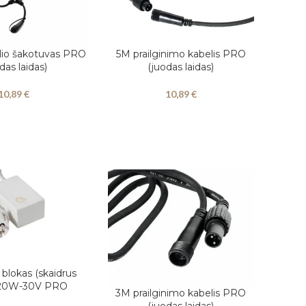
elio šakotuvas PRO
5M prailginimo kabelis PRO
Į KREPŠELĮ
das laidas)
(juodas laidas)
10,89
€
10,89
€
blokas (skaidrus
 120W-30V PRO
3M prailginimo kabelis PRO
Į KREPŠELĮ
(juodas laidas)